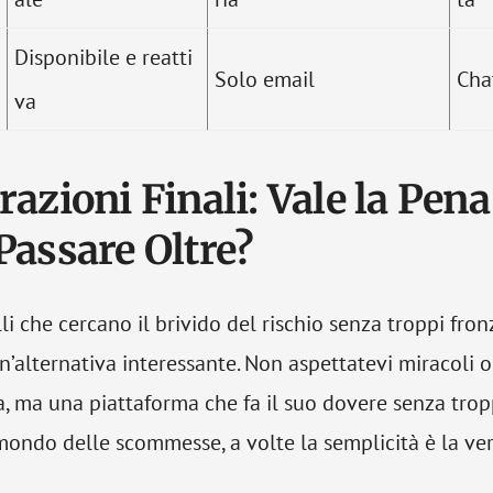
Disponibile e reatti
Solo email
Chat
va
azioni Finali: Vale la Pena
Passare Oltre?
lli che cercano il brivido del rischio senza troppi fro
’alternativa interessante. Non aspettatevi miracoli o
a, ma una piattaforma che fa il suo dovere senza trop
mondo delle scommesse, a volte la semplicità è la ve