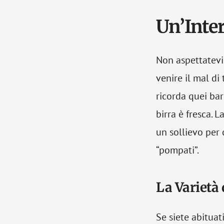
Un’Inter
Non aspettatevi 
venire il mal di
ricorda quei bar
birra è fresca. L
un sollievo per c
“pompati”.
La Varietà
Se siete abituat