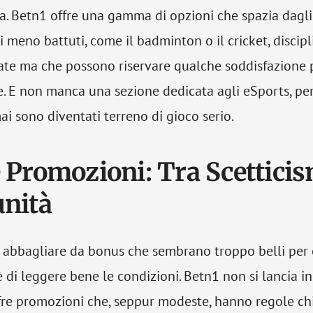
a. Betn1 offre una gamma di opzioni che spazia dagli
i meno battuti, come il badminton o il cricket, discip
e ma che possono riservare qualche soddisfazione p
e. E non manca una sezione dedicata agli eSports, pe
i sono diventati terreno di gioco serio.
 Promozioni: Tra Scetticis
nità
si abbagliare da bonus che sembrano troppo belli per 
 è di leggere bene le condizioni. Betn1 non si lancia 
fre promozioni che, seppur modeste, hanno regole ch