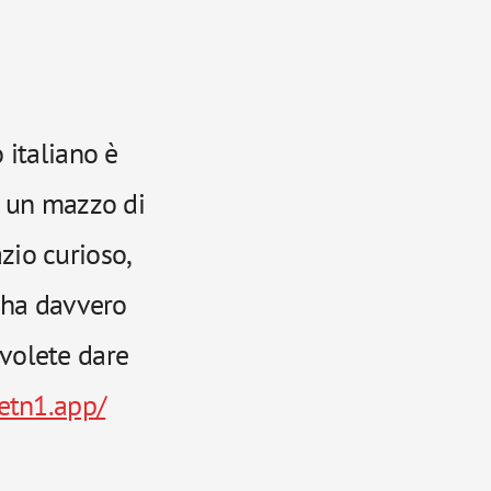
 italiano è
e un mazzo di
azio curioso,
 ha davvero
 volete dare
betn1.app/