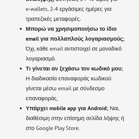
e‑wallets, 2‑4 εργάσιμες ημέρες για
τραπεζικές μεταφορές.
Μπορώ να χρησιμοποιήσω το ίδιο
email για πολλαπλούς λογαριασμούς;
Όχι, κάθε email αντιστοιχεί σε μοναδικό
λογαριασμό.
Τι γίνεται αν ξεχάσω τον κωδικό μου;
Η διαδικασία επαναφοράς κωδικού
γίνεται μέσω email με σύνδεσμο
επαναφοράς.
Υπάρχει mobile app για Android;
Ναι,
διαθέσιμη στην επίσημη σελίδα λήψης ή
στο Google Play Store.