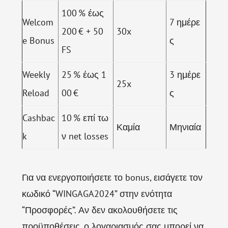
100 % έως
Welcom
7 ημέρε
200 € + 50
30x
e Bonus
ς
FS
Weekly
25 % έως 1
3 ημέρε
25x
Reload
00 €
ς
Cashbac
10 % επί τω
Καμία
Μηνιαία
k
ν net losses
Για να ενεργοποιήσετε το bonus, εισάγετε τον
κωδικό “WINGAGA2024” στην ενότητα
“Προσφορές”. Αν δεν ακολουθήσετε τις
προϋποθέσεις, ο λογαριασμός σας μπορεί να