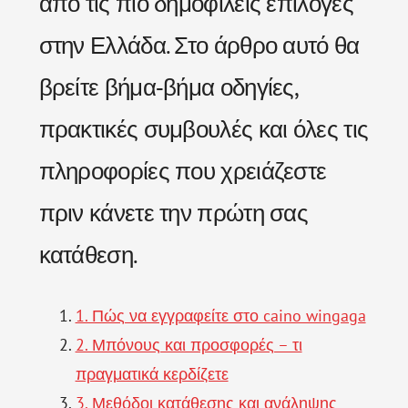
από τις πιο δημοφιλείς επιλογές
στην Ελλάδα. Στο άρθρο αυτό θα
βρείτε βήμα‑βήμα οδηγίες,
πρακτικές συμβουλές και όλες τις
πληροφορίες που χρειάζεστε
πριν κάνετε την πρώτη σας
κατάθεση.
1. Πώς να εγγραφείτε στο caino wingaga
2. Μπόνους και προσφορές – τι
πραγματικά κερδίζετε
3. Μεθόδοι κατάθεσης και ανάληψης