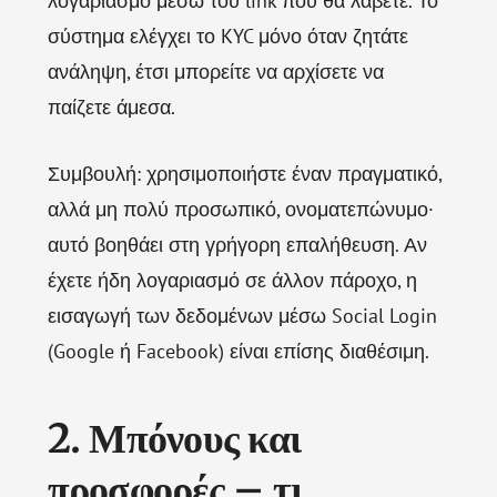
λογαριασμό μέσω του link που θα λάβετε. Το
σύστημα ελέγχει το KYC μόνο όταν ζητάτε
ανάληψη, έτσι μπορείτε να αρχίσετε να
παίζετε άμεσα.
Συμβουλή: χρησιμοποιήστε έναν πραγματικό,
αλλά μη πολύ προσωπικό, ονοματεπώνυμο·
αυτό βοηθάει στη γρήγορη επαλήθευση. Αν
έχετε ήδη λογαριασμό σε άλλον πάροχο, η
εισαγωγή των δεδομένων μέσω Social Login
(Google ή Facebook) είναι επίσης διαθέσιμη.
2. Μπόνους και
προσφορές – τι