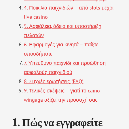
4. Ποικιλία παιχνιδιών – από slots μέχρι
live casino
5. Ασφάλεια, άδεια και υποστήριξη
πελατών
6. Εφαρμογές για κινητά – παίξτε
οπουδήποτε
7. Υπεύθυνο παιχνίδι και προώθηση
ασφαλούς παιχνιδιού
8. Συχνές ερωτήσεις (FAQ)
9. Τελικές σκέψεις – γιατί το caino
wingaga αξίζει την προσοχή σας
1. Πώς να εγγραφείτε