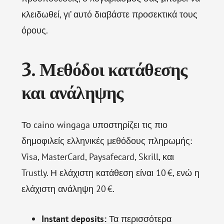
κλειδωθεί, γι’ αυτό διαβάστε προσεκτικά τους
όρους.
3. Μεθόδοι κατάθεσης
και ανάληψης
Το caino wingaga υποστηρίζει τις πιο
δημοφιλείς ελληνικές μεθόδους πληρωμής:
Visa, MasterCard, Paysafecard, Skrill, και
Trustly. Η ελάχιστη κατάθεση είναι 10 €, ενώ η
ελάχιστη ανάληψη 20 €.
Instant deposits:
Τα περισσότερα