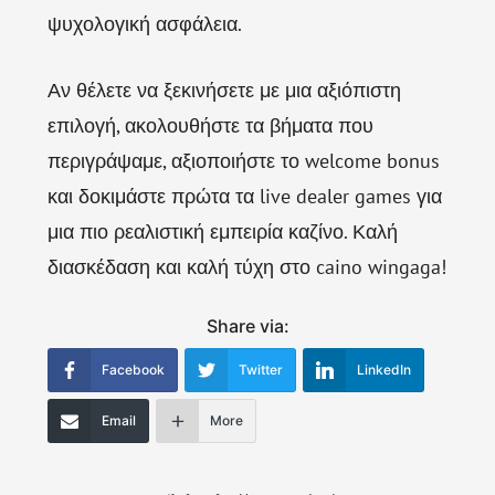
ψυχολογική ασφάλεια.
Αν θέλετε να ξεκινήσετε με μια αξιόπιστη
επιλογή, ακολουθήστε τα βήματα που
περιγράψαμε, αξιοποιήστε το welcome bonus
και δοκιμάστε πρώτα τα live dealer games για
μια πιο ρεαλιστική εμπειρία καζίνο. Καλή
διασκέδαση και καλή τύχη στο caino wingaga!
Share via:
Facebook
Twitter
LinkedIn
Email
More