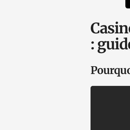
Casin
: gui
Pourquoi