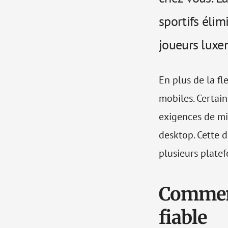
sportifs élim
joueurs luxe
En plus de la fl
mobiles. Certain
exigences de mi
desktop. Cette 
plusieurs plate
Comment
fiable