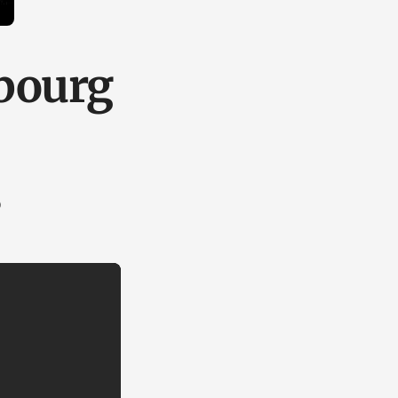
bourg
?