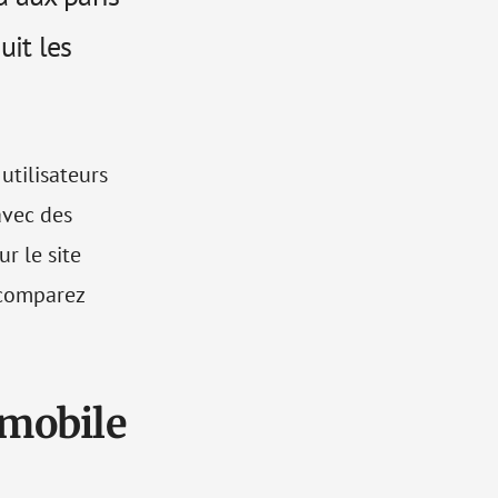
uit les
utilisateurs
avec des
r le site
 comparez
 mobile