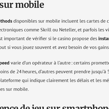
 sur mobile
thods
disponibles sur mobile incluent les cartes de cr
ectroniques comme Skrill ou Neteller, et parfois les 
est important de vérifier si le casino propose des
insta
rtout si vous jouez souvent et avez besoin de vos gain
speed
varie d’un opérateur à l’autre : certains promet
ins de 24 heures, d’autres peuvent prendre jusqu’à 5
plateforme qui indique clairement les délais et les m
les sur mobile.
ience de jeu sur smartphon