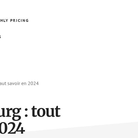
HLY PRICING
S
aut savoir en 2024
g : tout
2024