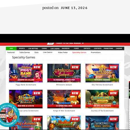
posted on
JUNE 13, 2026