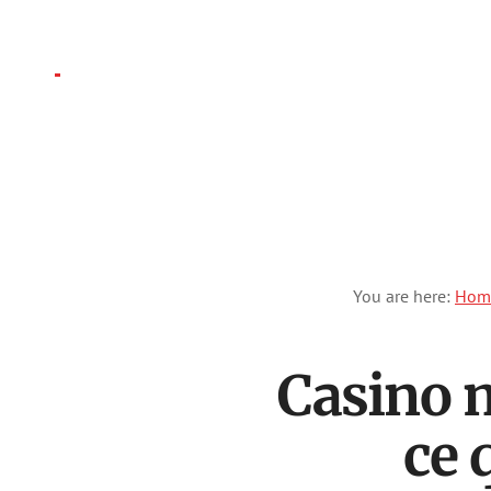
Skip
to
main
Folajomi
content
Ballo
You are here:
Hom
Casino 
ce 