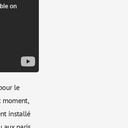
pour le
t moment,
nt installé
 aux paris