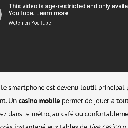
 le smartphone est devenu l’outil principal 
nt. Un
casino mobile
permet de jouer à tou
ez dans le métro, au café ou confortableme
accès instantané aux tables de
live casino
ou