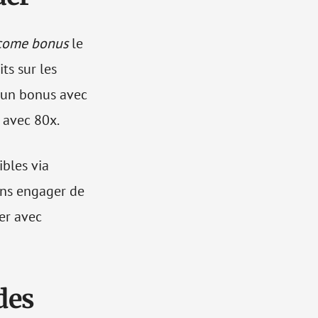
come bonus
le
ts sur les
: un bonus avec
 avec 80x.
bles via
ns engager de
ser avec
des