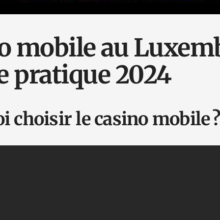
o mobile au Luxem
de pratique 2024
 choisir le casino mobile 