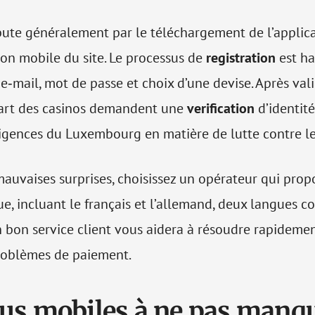
ébute généralement par le téléchargement de l’applic
sion mobile du site. Le processus de
registration
est ha
 e‑mail, mot de passe et choix d’une devise. Après val
part des casinos demandent une
verification
d’identité
xigences du Luxembourg en matière de lutte contre l
 mauvaises surprises, choisissez un opérateur qui pro
ue, incluant le français et l’allemand, deux langues c
bon service client vous aidera à résoudre rapidemen
roblèmes de paiement.
us mobiles à ne pas manq