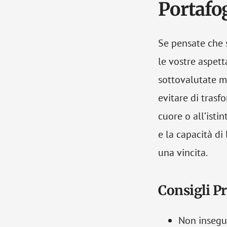
Portafog
Se pensate che s
le vostre aspett
sottovalutate ma
evitare di trasf
cuore o all’istin
e la capacità di
una vincita.
Consigli Pr
Non insegui