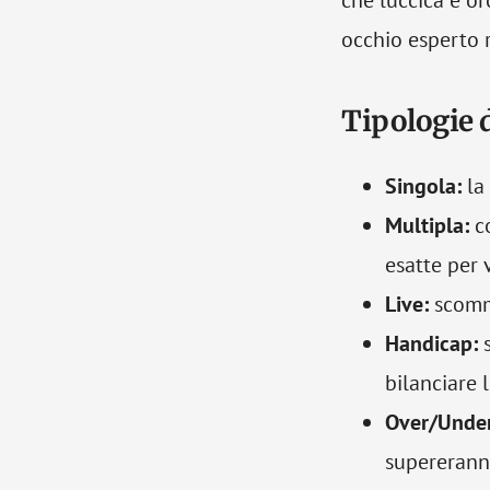
che luccica è or
occhio esperto r
Tipologie 
Singola:
la 
Multipla:
co
esatte per 
Live:
scomme
Handicap:
s
bilanciare 
Over/Under
supererann