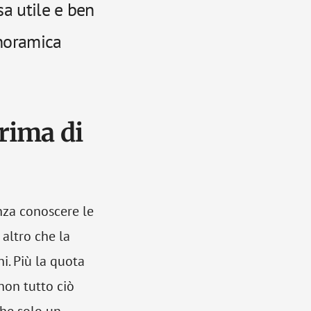
sa utile e ben
anoramica
rima di
nza conoscere le
altro che la
i. Più la quota
 non tutto ciò