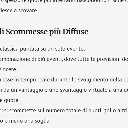
o: spesso le quote più allettanti nascondono insidie 
iesce a scovare.
di Scommesse più Diffuse
classica puntata su un solo evento.
mbinazione di più eventi, dove tutte le previsioni d
vincere.
sse in tempo reale durante lo svolgimento della pa
i dà un vantaggio o uno svantaggio virtuale a una d
le quote.
:
si scommette sul numero totale di punti, gol o altr
o o meno una soglia.