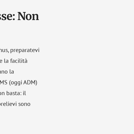
sse: Non
nus, preparatevi
 la facilità
nno la
AAMS (oggi ADM)
n basta: il
prelievi sono