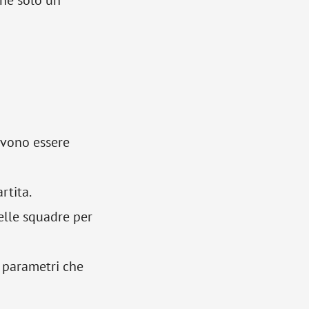
che solo un
evono essere
rtita.
elle squadre per
i parametri che