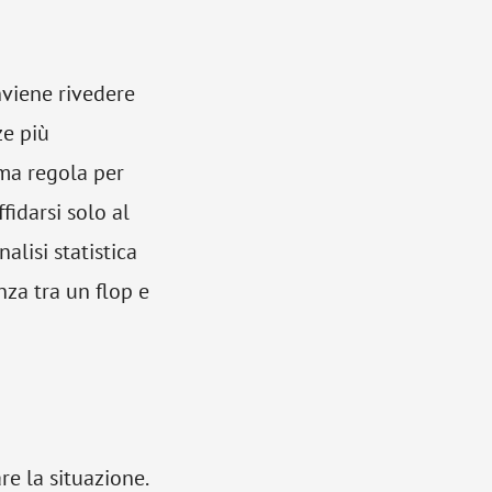
nviene rivedere
ze più
ima regola per
fidarsi solo al
alisi statistica
nza tra un flop e
re la situazione.