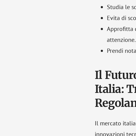
Studia le s
Evita di s
Approfitta 
attenzione.
Prendi nota
Il Futu
Italia: 
Regola
Il mercato ital
innovazioni tec