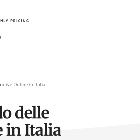
HLY PRICING
S
tive Online in Italia
o delle
in Italia