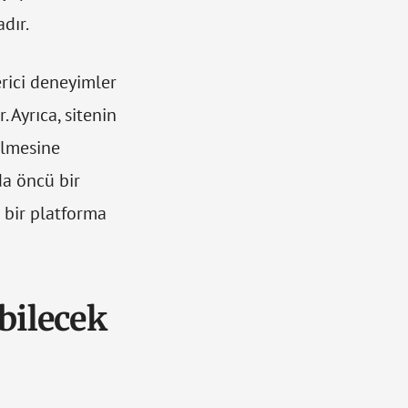
dır.
rici deneyimler
 Ayrıca, sitenin
ilmesine
da öncü bir
 bir platforma
bilecek