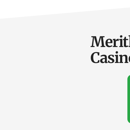
Merit
Casin