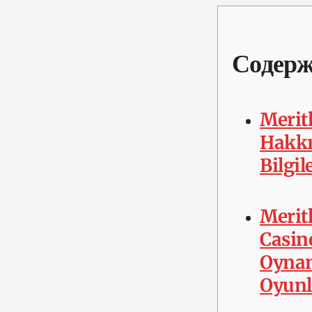
Содер
Merit
Hakkı
Bilgil
Merit
Casin
Oynan
Oyunl