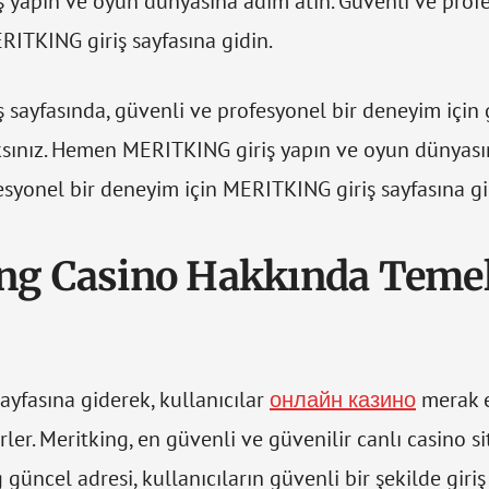
 yapın ve oyun dünyasına adım atın. Güvenli ve profe
RITKING giriş sayfasına gidin.
 sayfasında, güvenli ve profesyonel bir deneyim için
aksınız. Hemen MERITKING giriş yapın ve oyun dünyası
esyonel bir deneyim için MERITKING giriş sayfasına gi
ng Casino Hakkında Teme
sayfasına giderek, kullanıcılar
онлайн казино
merak e
irler. Meritking, en güvenli ve güvenilir canlı casino s
g güncel adresi, kullanıcıların güvenli bir şekilde giri