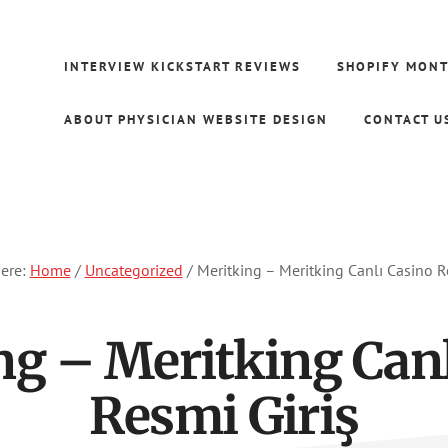
INTERVIEW KICKSTART REVIEWS
SHOPIFY MONT
ABOUT PHYSICIAN WEBSITE DESIGN
CONTACT U
here:
Home
/
Uncategorized
/
Meritking – Meritking Canlı Casino R
ng – Meritking Canl
Resmi Giriş