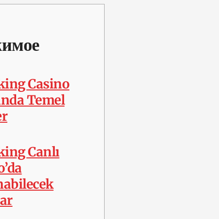
жимое
king Casino
nda Temel
er
king Canlı
o’da
abilecek
ar