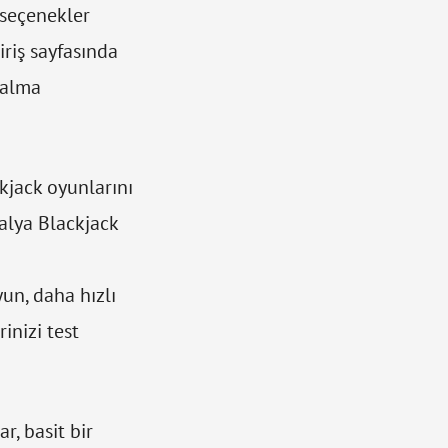
 seçenekler
iriş sayfasında
 alma
kjack oyunlarını
alya Blackjack
un, daha hızlı
inizi test
r, basit bir