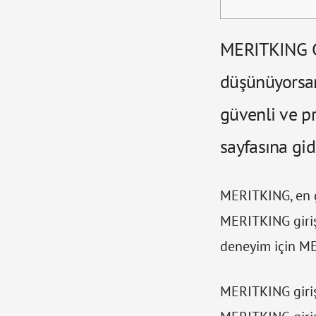
MERITKING G
düşünüyorsanı
güvenli ve p
sayfasına gi
MERITKING, en g
MERITKING giriş
deneyim için ME
MERITKING giriş