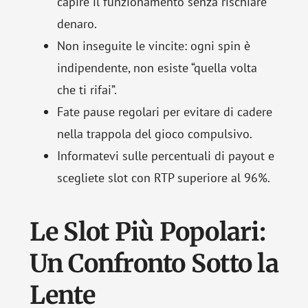
capire il funzionamento senza rischiare
denaro.
Non inseguite le vincite: ogni spin è
indipendente, non esiste “quella volta
che ti rifai”.
Fate pause regolari per evitare di cadere
nella trappola del gioco compulsivo.
Informatevi sulle percentuali di payout e
scegliete slot con RTP superiore al 96%.
Le Slot Più Popolari:
Un Confronto Sotto la
Lente