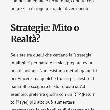
comportamentale e tecnologia, condito con
un pizzico di ingegneria del divertimento.
Strategie: Mito o
Realtà?
Se siete tra quelli che cercano la “strategia
infallibile” per battere le slot, preparatevi a
una delusione. Non esistono metodi garantiti
per vincere, ma qualche trucco per gestire il
bankroll e scegliere le slot giuste sì. Ad
esempio, preferire giochi con un RTP (Return
to Player) più alto può aumentare
leggermente le probabilità di rientrare nelle