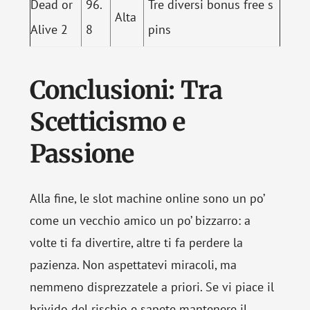
Dead or
96.
Tre diversi bonus free s
Alta
Alive 2
8
pins
Conclusioni: Tra
Scetticismo e
Passione
Alla fine, le slot machine online sono un po’
come un vecchio amico un po’ bizzarro: a
volte ti fa divertire, altre ti fa perdere la
pazienza. Non aspettatevi miracoli, ma
nemmeno disprezzatele a priori. Se vi piace il
brivido del rischio e sapete mantenere il