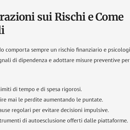
razioni sui Rischi e Come
i
do comporta sempre un rischio finanziario e psicologi
egnali di dipendenza e adottare misure preventive pe
imiti di tempo e di spesa rigorosi.
ire mai le perdite aumentando le puntate.
use regolari per evitare decisioni impulsive.
strumenti di autoesclusione offerti dalle piattaforme.