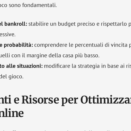
ioco sono fondamentali.
l bankroll:
stabilire un budget preciso e rispettarlo 
essive.
e probabilità:
comprendere le percentuali di vincita 
uelli con il margine della casa più basso.
 alle situazioni:
modificare la strategia in base ai ris
del gioco.
i e Risorse per Ottimizzar
nline