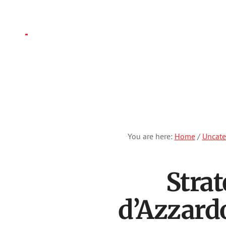
Skip
to
main
Folajomi
content
Ballo
You are here:
Home
/
Uncate
Strat
d’Azzard