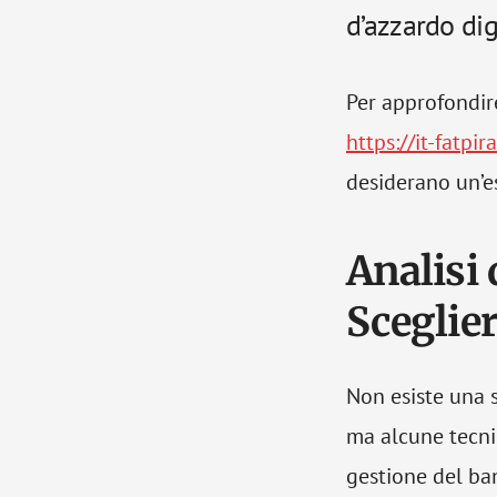
d’azzardo di
Per approfondire
https://it-fatpir
desiderano un’es
Analisi 
Sceglier
Non esiste una s
ma alcune tecnic
gestione del ban