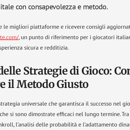
gitale con consapevolezza e metodo.
 le migliori piattaforme e ricevere consigli aggiornati
ate.com/
, un punto di riferimento per i giocatori italia
perienza sicura e redditizia.
delle Strategie di Gioco: C
e il Metodo Giusto
trategia universale che garantisca il successo nel gi
he si sono dimostrate efficaci nel lungo termine. Tra 
kroll, l’analisi delle probabilità e l’adattamento din