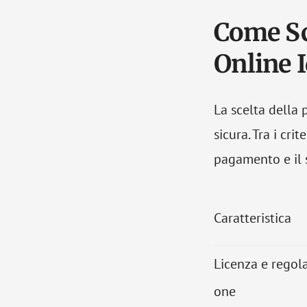
Come Sc
Online 
La scelta della 
sicura. Tra i cri
pagamento e il 
Caratteristica
Licenza e regol
one