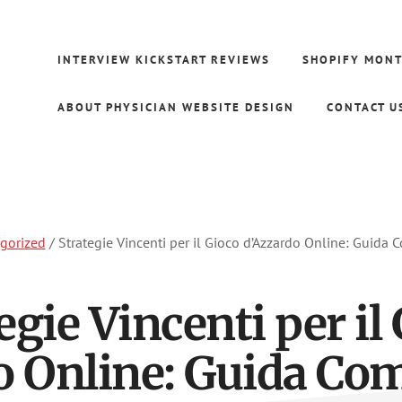
INTERVIEW KICKSTART REVIEWS
SHOPIFY MONT
ABOUT PHYSICIAN WEBSITE DESIGN
CONTACT U
gorized
/
Strategie Vincenti per il Gioco d’Azzardo Online: Guida C
egie Vincenti per il
o Online: Guida Com