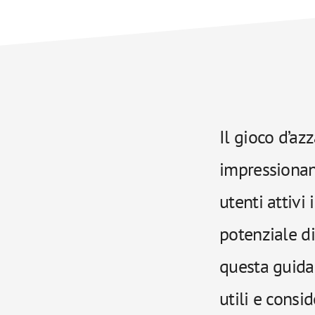
Il gioco d’az
impressionan
utenti attivi
potenziale di
questa guida
utili e consi