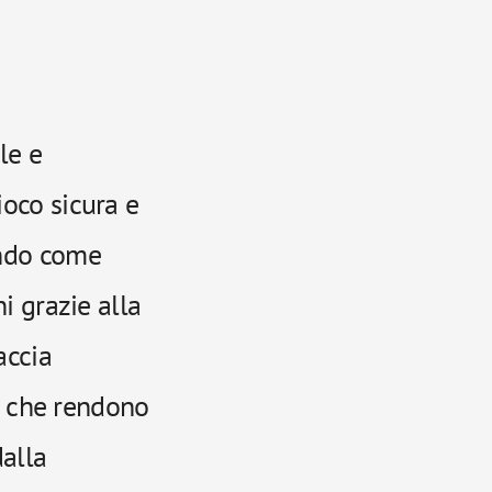
le e
ioco sicura e
ando come
i grazie alla
accia
ti che rendono
dalla