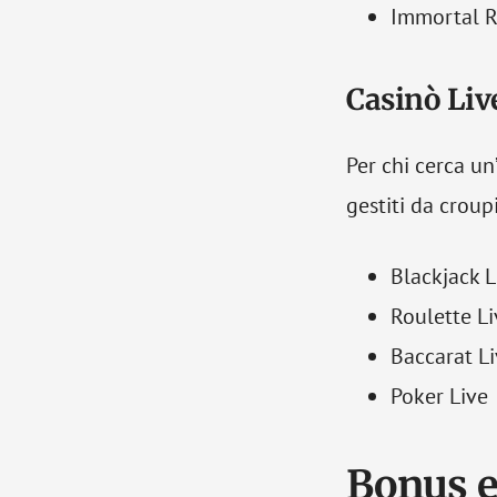
Immortal 
Casinò Liv
Per chi cerca un
gestiti da croupi
Blackjack L
Roulette Li
Baccarat L
Poker Live
Bonus e