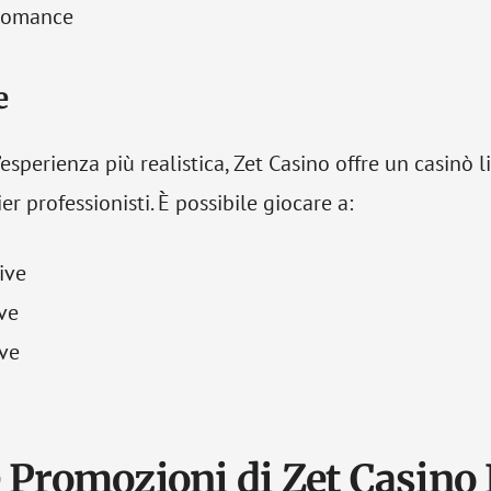
Romance
e
’esperienza più realistica, Zet Casino offre un casinò l
er professionisti. È possibile giocare a:
ive
ve
ive
 Promozioni di Zet Casino I