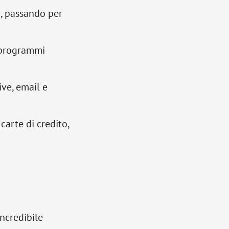
o, passando per
 programmi
ve, email e
carte di credito,
incredibile