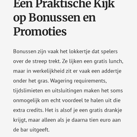
Een Praktische Kijk
op Bonussen en
Promoties
Bonussen zijn vaak het lokkertje dat spelers
over de streep trekt. Ze lijken een gratis lunch,
maar in werkelijkheid zit er vaak een addertje
onder het gras. Wagering requirements,
tijdslimieten en uitsluitingen maken het soms
onmogelijk om echt voordeel te halen uit die
extra credits. Het is alsof je een gratis drankje
krijgt, maar alleen als je daarna tien euro aan
de bar uitgeeft.