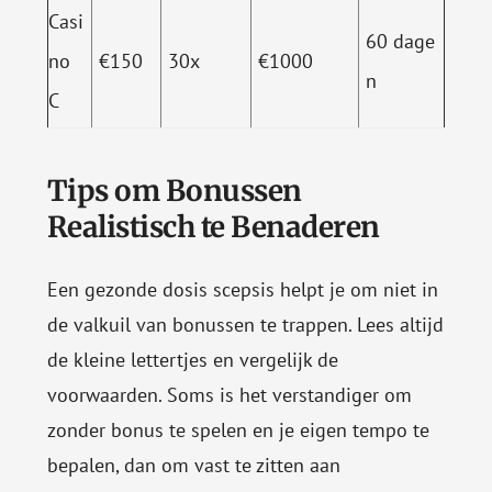
Casi
60 dage
no
€150
30x
€1000
n
C
Tips om Bonussen
Realistisch te Benaderen
Een gezonde dosis scepsis helpt je om niet in
de valkuil van bonussen te trappen. Lees altijd
de kleine lettertjes en vergelijk de
voorwaarden. Soms is het verstandiger om
zonder bonus te spelen en je eigen tempo te
bepalen, dan om vast te zitten aan