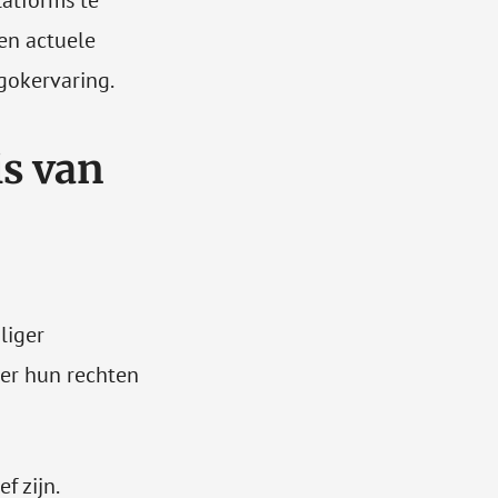
atforms te
 en actuele
gokervaring.
is van
liger
ver hun rechten
f zijn.