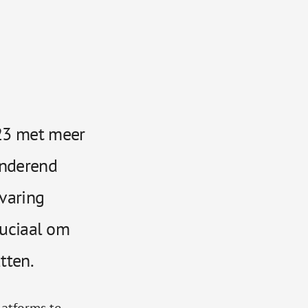
023 met meer
anderend
rvaring
ruciaal om
tten.