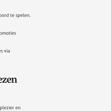
oord te spelen.
omoties
s via
ezen
plezier en