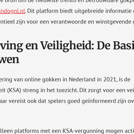
e bron om de nieuwste trends en betrouwbare gokpl
indognl.nl
. Dit platform biedt uitgebreide informatie
entieel zijn voor een verantwoorde en winstgevende 
ving en Veiligheid: De Bas
uwen
sering van online gokken in Nederland in 2021, is de
it (KSA) streng in het toezicht. Dit zorgt voor een vei
aar vereist ook dat spelers goed geïnformeerd zijn o
lleen platforms met een KSA-vergunning mogen actie