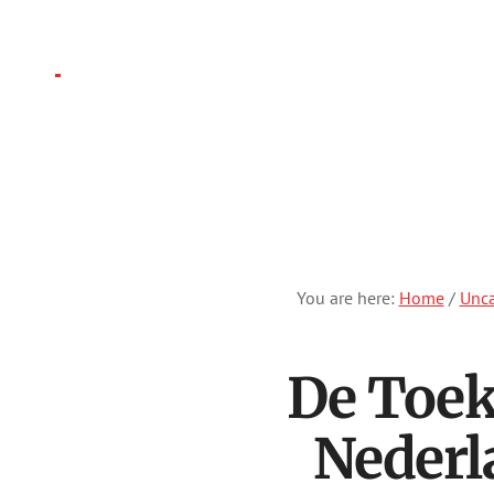
Skip
to
main
Folajomi
content
Ballo
You are here:
Home
/
Unca
De Toek
Nederl