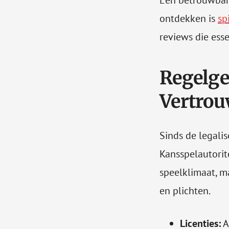
Een betrouwbar
ontdekken is
sp
reviews die ess
Regelge
Vertro
Sinds de legali
Kansspelautorite
speelklimaat, m
en plichten.
Licenties:
A