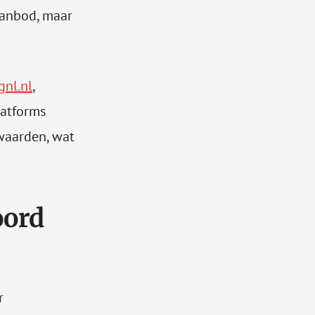
aanbod, maar
gnl.nl
,
latforms
waarden, wat
oord
r