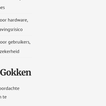
mes
oor hardware,
avingsrisico
oor gebruikers,
nzekerheid
e Gokken
doordachte
n te