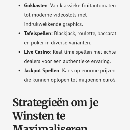
Gokkasten:
Van klassieke fruitautomaten
tot moderne videoslots met
indrukwekkende graphics.
Tafelspellen:
Blackjack, roulette, baccarat
en poker in diverse varianten.
Live Casino:
Real-time spellen met echte
dealers voor een authentieke ervaring.
Jackpot Spellen:
Kans op enorme prijzen
die kunnen oplopen tot miljoenen euro’s.
Strategieën om je
Winsten te
Maximaliseren