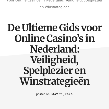
voor Online Casino’s in Nederland: Veiligheid, Spelplezier
en Winstrategieën
De Ultieme Gids voor
Online Casino’s in
Nederland:
Veiligheid,
Spelplezier en
Winstrategieën
posted on
MAY 21, 2026