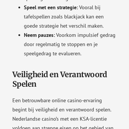
Speel met een strategie:
Vooral bij
tafelspellen zoals blackjack kan een
goede strategie het verschil maken.
Neem pauzes:
Voorkom impulsief gedrag
door regelmatig te stoppen en je
speelgedrag te evalueren.
Veiligheid en Verantwoord
Spelen
Een betrouwbare online casino-ervaring
begint bij veiligheid en verantwoord spelen.
Nederlandse casino’s met een KSA-licentie
voldoen aan strenge eisen op het gebied van