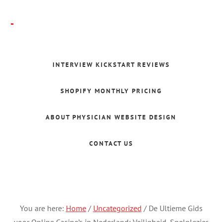
Skip
to
main
Folajomi
content
Ballo
INTERVIEW KICKSTART REVIEWS
SHOPIFY MONTHLY PRICING
ABOUT PHYSICIAN WEBSITE DESIGN
CONTACT US
You are here:
Home
/
Uncategorized
/
De Ultieme Gids