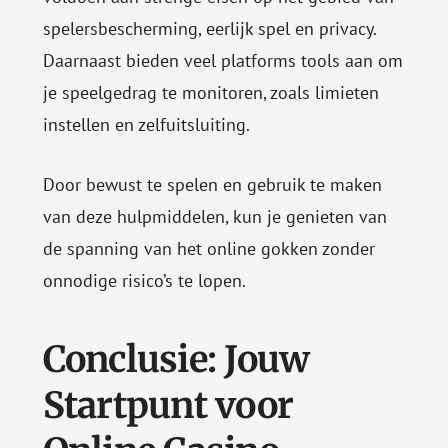
spelersbescherming, eerlijk spel en privacy.
Daarnaast bieden veel platforms tools aan om
je speelgedrag te monitoren, zoals limieten
instellen en zelfuitsluiting.
Door bewust te spelen en gebruik te maken
van deze hulpmiddelen, kun je genieten van
de spanning van het online gokken zonder
onnodige risico’s te lopen.
Conclusie: Jouw
Startpunt voor