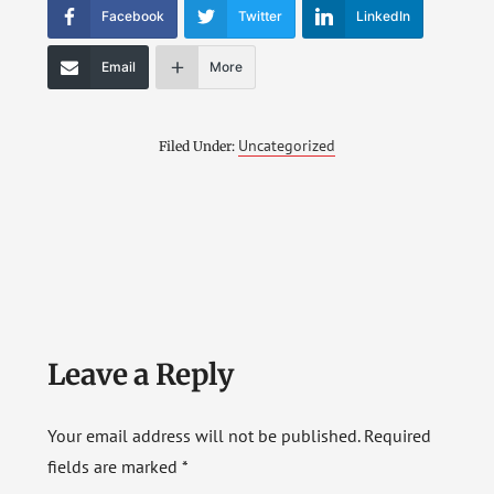
Facebook
Twitter
LinkedIn
Email
More
Uncategorized
Filed Under:
Reader
Leave a Reply
Interactions
Your email address will not be published.
Required
fields are marked
*