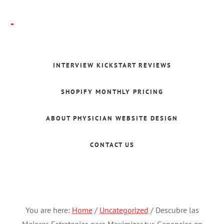
Skip
to
main
Folajomi
content
Ballo
INTERVIEW KICKSTART REVIEWS
SHOPIFY MONTHLY PRICING
ABOUT PHYSICIAN WEBSITE DESIGN
CONTACT US
You are here:
Home
/
Uncategorized
/
Descubre las