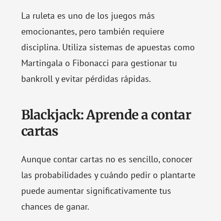
La ruleta es uno de los juegos más
emocionantes, pero también requiere
disciplina. Utiliza sistemas de apuestas como
Martingala o Fibonacci para gestionar tu
bankroll y evitar pérdidas rápidas.
Blackjack: Aprende a contar
cartas
Aunque contar cartas no es sencillo, conocer
las probabilidades y cuándo pedir o plantarte
puede aumentar significativamente tus
chances de ganar.