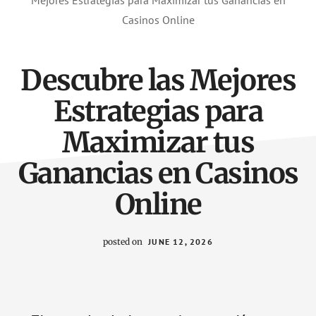
Mejores Estrategias para Maximizar tus Ganancias en
Casinos Online
Descubre las Mejores
Estrategias para
Maximizar tus
Ganancias en Casinos
Online
posted on
JUNE 12, 2026