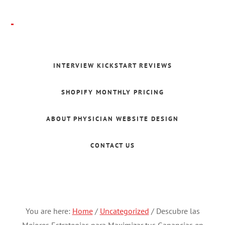
Skip
to
main
Folajomi
content
Ballo
INTERVIEW KICKSTART REVIEWS
SHOPIFY MONTHLY PRICING
ABOUT PHYSICIAN WEBSITE DESIGN
CONTACT US
You are here:
Home
/
Uncategorized
/
Descubre las