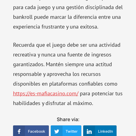
para cada juego y una gestión disciplinada del
bankroll puede marcar la diferencia entre una
experiencia frustrante y una exitosa.
Recuerda que el juego debe ser una actividad
recreativa y nunca una fuente de ingresos
garantizados. Mantén siempre una actitud
responsable y aprovecha los recursos
disponibles en plataformas confiables como
https://es-mafiacasino.com/
para potenciar tus
habilidades y disfrutar al máximo.
Share via:
Facebook
Twitter
LinkedIn