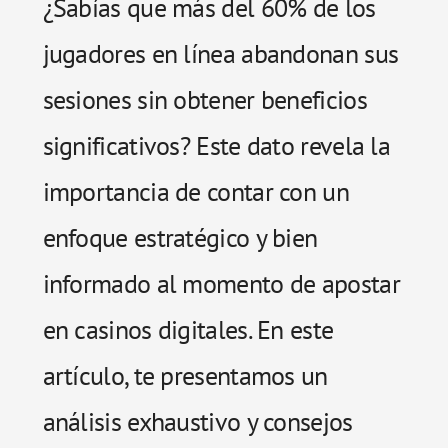
¿Sabías que más del 60% de los
jugadores en línea abandonan sus
sesiones sin obtener beneficios
significativos? Este dato revela la
importancia de contar con un
enfoque estratégico y bien
informado al momento de apostar
en casinos digitales. En este
artículo, te presentamos un
análisis exhaustivo y consejos