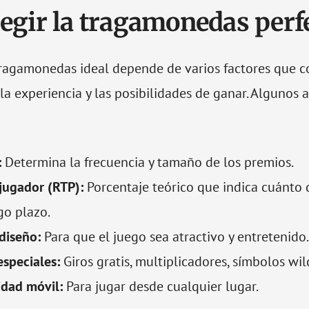
egir la tragamonedas perf
tragamonedas ideal depende de varios factores que c
la experiencia y las posibilidades de ganar. Algunos 
:
Determina la frecuencia y tamaño de los premios.
jugador (RTP):
Porcentaje teórico que indica cuánto 
go plazo.
diseño:
Para que el juego sea atractivo y entretenido.
speciales:
Giros gratis, multiplicadores, símbolos wild
idad móvil:
Para jugar desde cualquier lugar.