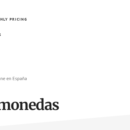
HLY PRICING
S
ine en España
amonedas