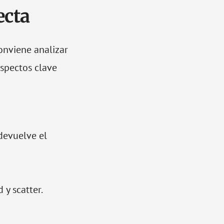
ecta
onviene analizar
aspectos clave
devuelve el
 y scatter.