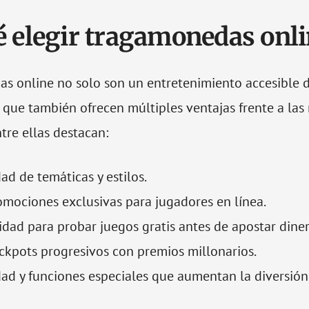
é elegir tragamonedas onli
s online no solo son un entretenimiento accesible 
no que también ofrecen múltiples ventajas frente a la
ntre ellas destacan:
ad de temáticas y estilos.
omociones exclusivas para jugadores en línea.
idad para probar juegos gratis antes de apostar diner
ckpots progresivos con premios millonarios.
dad y funciones especiales que aumentan la diversión