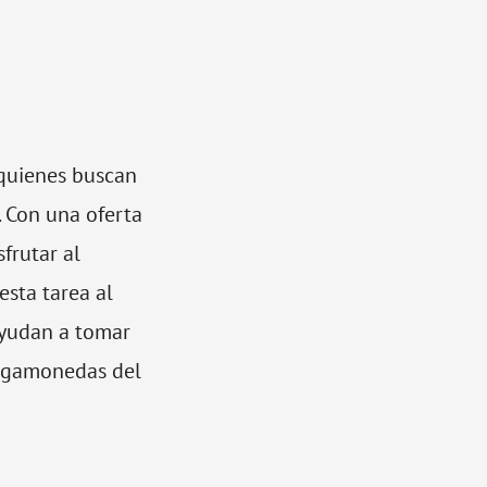
 quienes buscan
 Con una oferta
frutar al
esta tarea al
ayudan a tomar
tragamonedas del