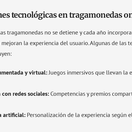
es tecnológicas en tragamonedas on
 las tragamonedas no se detiene y cada año incorpor
 mejoran la experiencia del usuario. Algunas de las 
uyen:
umentada y virtual:
Juegos inmersivos que llevan la e
 con redes sociales:
Competencias y premios compart
 artificial:
Personalización de la experiencia según el