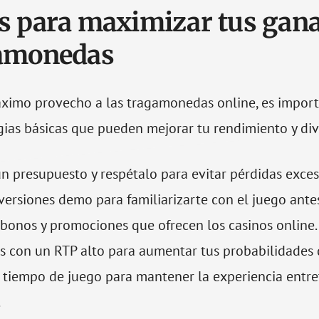
s para maximizar tus gan
gamonedas
áximo provecho a las tragamonedas online, es import
gias básicas que pueden mejorar tu rendimiento y div
n presupuesto y respétalo para evitar pérdidas exces
versiones demo para familiarizarte con el juego ante
bonos y promociones que ofrecen los casinos online.
s con un RTP alto para aumentar tus probabilidades 
 tiempo de juego para mantener la experiencia entre
.