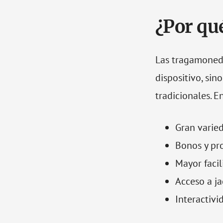
¿Por qu
Las tragamoneda
dispositivo, si
tradicionales. E
Gran varied
Bonos y pr
Mayor facil
Acceso a ja
Interactivi