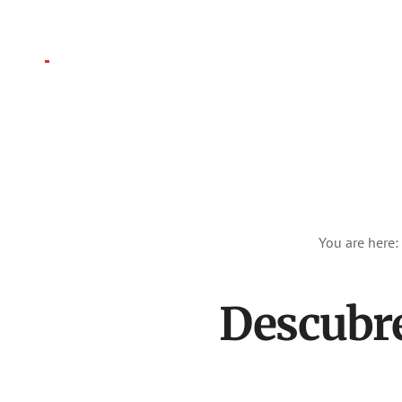
Skip
to
main
Folajomi
content
Ballo
You are here:
Descubr