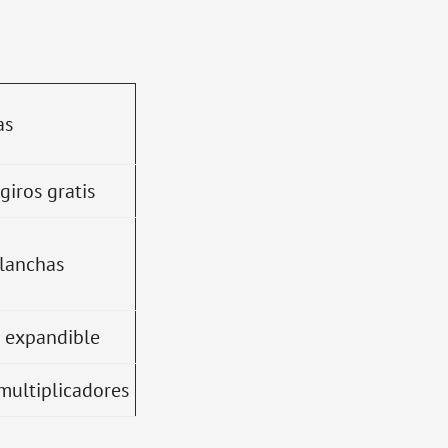
as
giros gratis
alanchas
o expandible
multiplicadores