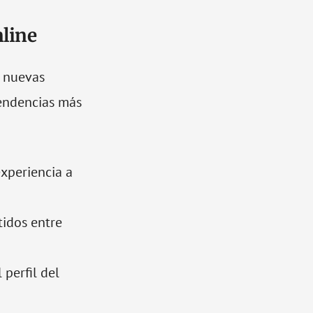
line
a nuevas
tendencias más
xperiencia a
idos entre
 perfil del