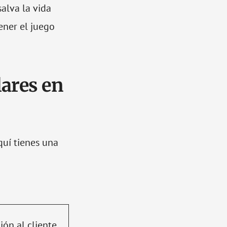
alva la vida
ener el juego
ares en
quí tienes una
ión al cliente