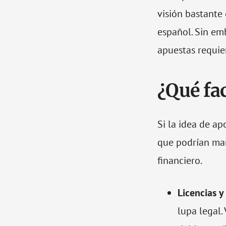
visión bastante
español. Sin emb
apuestas requie
¿Qué fa
Si la idea de ap
que podrían mar
financiero.
Licencias y
lupa legal.