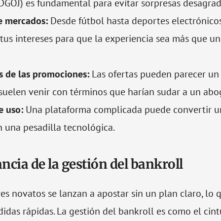
(DGOJ) es fundamental para evitar sorpresas desagrad
e mercados:
Desde fútbol hasta deportes electrónicos
 tus intereses para que la experiencia sea más que u
s de las promociones:
Las ofertas pueden parecer un 
 suelen venir con términos que harían sudar a un abo
e uso:
Una plataforma complicada puede convertir u
 una pesadilla tecnológica.
cia de la gestión del bankroll
s novatos se lanzan a apostar sin un plan claro, lo 
didas rápidas. La gestión del bankroll es como el cin