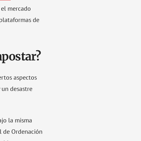
n el mercado
 plataformas de
apostar?
ertos aspectos
 un desastre
ajo la misma
al de Ordenación