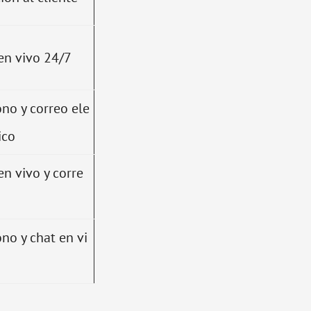
en vivo 24/7
ono y correo ele
ico
en vivo y corre
ono y chat en vi