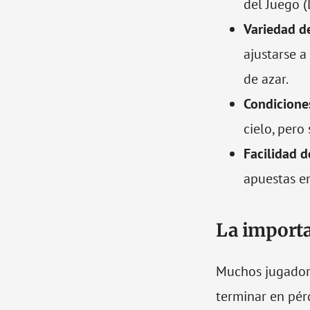
del Juego 
Variedad d
ajustarse a
de azar.
Condicione
cielo, pero
Facilidad d
apuestas en
La importan
Muchos jugadore
terminar en pér