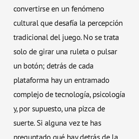
convertirse en un fenómeno
cultural que desafía la percepción
tradicional del juego. No se trata
solo de girar una ruleta o pulsar
un botón; detrás de cada
plataforma hay un entramado
complejo de tecnología, psicología
y, por supuesto, una pizca de
suerte. Si alguna vez te has
preguntado qué hay detrás de la