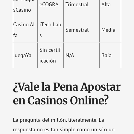
eCOGRA
Trimestral
Alta
sCasino
Casino Al
iTech Lab
Semestral
Media
fa
s
Sin certif
JuegaYa
N/A
Baja
icación
¿Vale la Pena Apostar
en Casinos Online?
La pregunta del millón, literalmente. La
respuesta no es tan simple como un sí o un