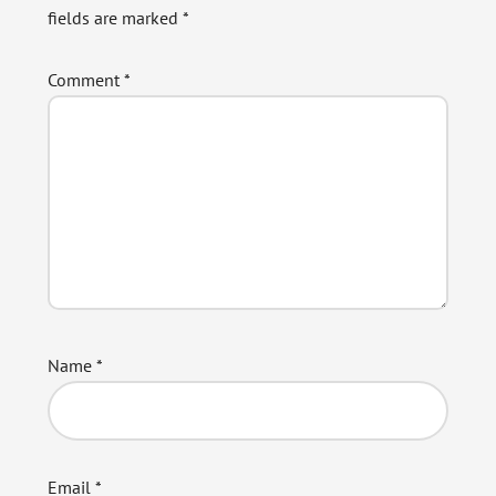
fields are marked
*
Comment
*
Name
*
Email
*