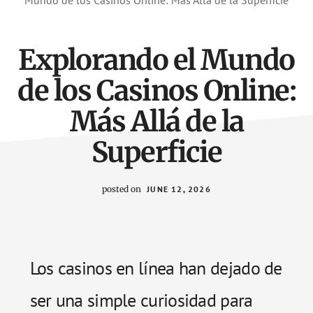
Mundo de los Casinos Online: Más Allá de la Superficie
Explorando el Mundo
de los Casinos Online:
Más Allá de la
Superficie
posted on
JUNE 12, 2026
Los casinos en línea han dejado de
ser una simple curiosidad para