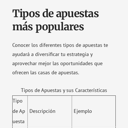
Tipos de apuestas
más populares
Conocer los diferentes tipos de apuestas te
ayudará a diversificar tu estrategia y
aprovechar mejor las oportunidades que
ofrecen las casas de apuestas.
Tipos de Apuestas y sus Características
Tipo
de Ap
Descripción
Ejemplo
uesta