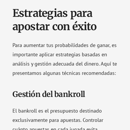
Estrategias para
apostar con éxito
Para aumentar tus probabilidades de ganar, es
importante aplicar estrategias basadas en
análisis y gestión adecuada del dinero. Aquí te
presentamos algunas técnicas recomendadas:
Gestión del bankroll
El bankroll es el presupuesto destinado
exclusivamente para apuestas. Controlar
cuánto apuestas en cada jugada evita