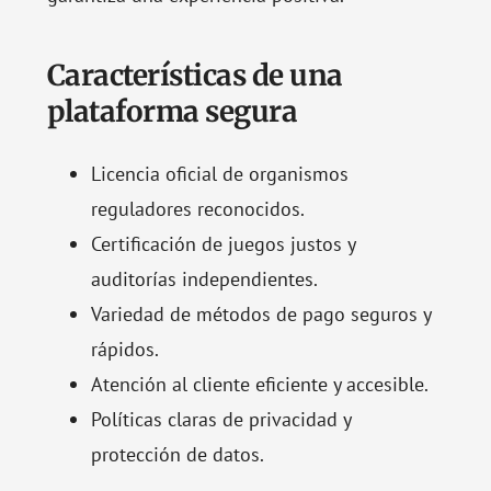
Características de una
plataforma segura
Licencia oficial de organismos
reguladores reconocidos.
Certificación de juegos justos y
auditorías independientes.
Variedad de métodos de pago seguros y
rápidos.
Atención al cliente eficiente y accesible.
Políticas claras de privacidad y
protección de datos.