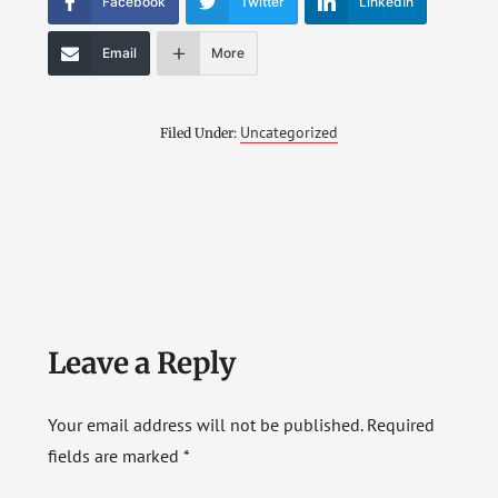
Facebook
Twitter
LinkedIn
Email
More
Uncategorized
Filed Under:
Reader
Leave a Reply
Interactions
Your email address will not be published.
Required
fields are marked
*