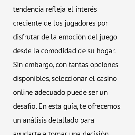
tendencia refleja el interés
creciente de los jugadores por
disfrutar de la emoción del juego
desde la comodidad de su hogar.
Sin embargo, con tantas opciones
disponibles, seleccionar el casino
online adecuado puede ser un
desafío. En esta guía, te ofrecemos
un análisis detallado para
ayudarte a tomar una decisión