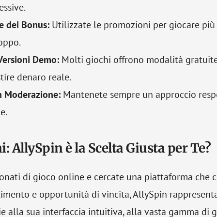
essive.
e dei Bonus:
Utilizzate le promozioni per giocare più
roppo.
Versioni Demo:
Molti giochi offrono modalità gratuite
tire denaro reale.
n Moderazione:
Mantenete sempre un approccio resp
e.
: AllySpin è la Scelta Giusta per Te?
ionati di gioco online e cercate una piattaforma che 
timento e opportunità di vincita, AllySpin rappresen
ie alla sua interfaccia intuitiva, alla vasta gamma di g