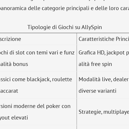
anoramica delle categorie principali e delle loro cara
Tipologie di Giochi su AllySpin
scrizione
Caratteristiche Princ
chi di slot con temi vari e funz
Grafica HD, jackpot 
nalità bonus
alità free spin
ssici come blackjack, roulette
Modalità live, dealer
baccarat
diverse varianti
rsioni moderne del poker con
Strategie, multiplaye
yout elevati