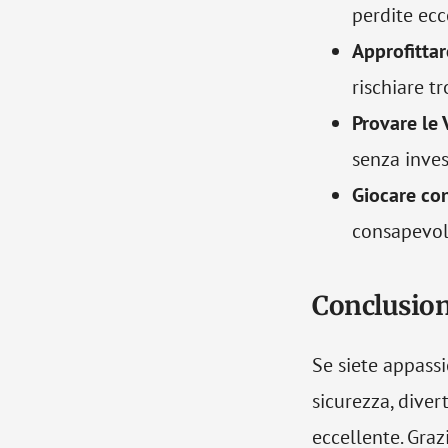
perdite ecc
Approfittar
rischiare t
Provare le 
senza inves
Giocare co
consapevol
Conclusioni
Se siete appass
sicurezza, diver
eccellente. Graz