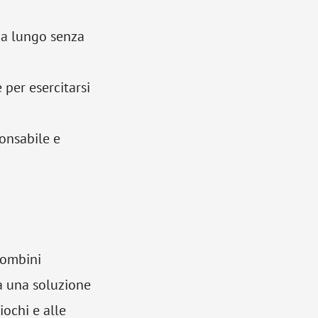
 a lungo senza
 per esercitarsi
onsabile e
combini
ta una soluzione
iochi e alle