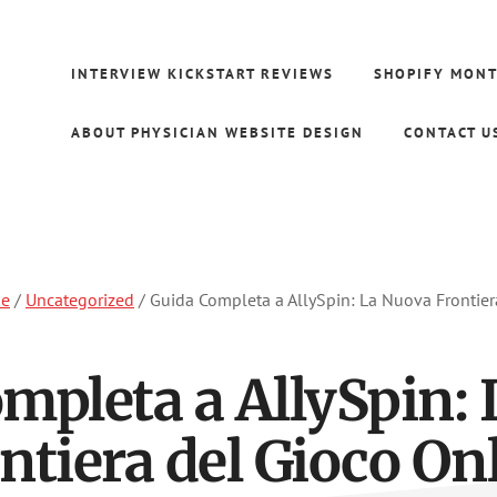
INTERVIEW KICKSTART REVIEWS
SHOPIFY MONT
ABOUT PHYSICIAN WEBSITE DESIGN
CONTACT U
e
/
Uncategorized
/
Guida Completa a AllySpin: La Nuova Frontier
mpleta a AllySpin:
ntiera del Gioco On