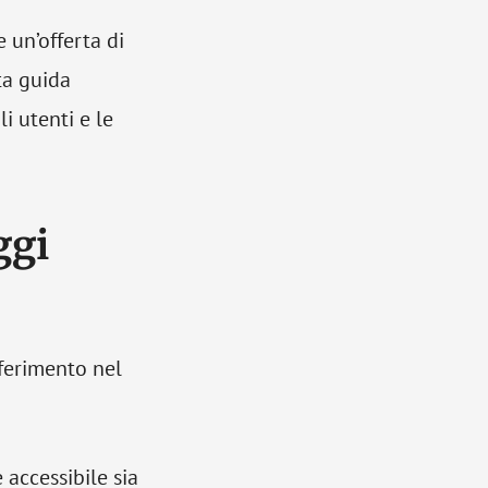
e un’offerta di
ta guida
i utenti e le
ggi
iferimento nel
 accessibile sia