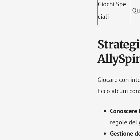
Giochi Spe
Qui
ciali
Strateg
AllySpi
Giocare con int
Ecco alcuni cons
Conoscere 
regole del 
Gestione d