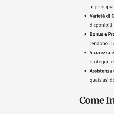
ai principi
Varietà di G
disponibili
Bonus e Pr
rendono il 
Sicurezza e 
proteggere 
Assistenza C
qualsiasi 
Come In