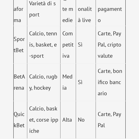
Varietà di s
afor
te m
onalit
pagament
port
ma
edie
à live
o
Calcio, tenn
Com
Carte, Pay
Spor
is, basket, e
petit
Sì
Pal, cripto
tBet
-sport
iva
valute
Carte, bon
BetA
Calcio, rugb
Med
Sì
ifico banc
rena
y, hockey
ia
ario
Calcio, bask
Quic
Carte, Pay
et, corse ipp
Alta
No
kBet
Pal
iche