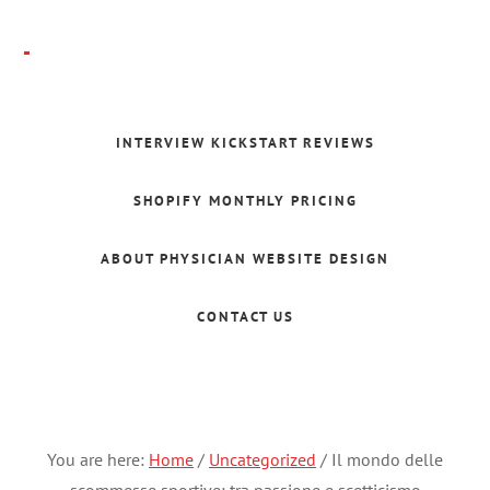
Skip
to
main
Folajomi
content
Ballo
INTERVIEW KICKSTART REVIEWS
SHOPIFY MONTHLY PRICING
ABOUT PHYSICIAN WEBSITE DESIGN
CONTACT US
You are here:
Home
/
Uncategorized
/
Il mondo delle