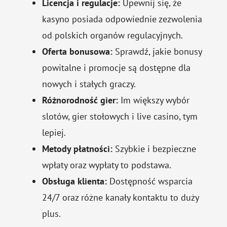
Licencja i regulacje:
Upewnij się, że
kasyno posiada odpowiednie zezwolenia
od polskich organów regulacyjnych.
Oferta bonusowa:
Sprawdź, jakie bonusy
powitalne i promocje są dostępne dla
nowych i stałych graczy.
Różnorodność gier:
Im większy wybór
slotów, gier stołowych i live casino, tym
lepiej.
Metody płatności:
Szybkie i bezpieczne
wpłaty oraz wypłaty to podstawa.
Obsługa klienta:
Dostępność wsparcia
24/7 oraz różne kanały kontaktu to duży
plus.