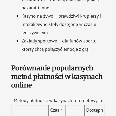
bakarat i inne.
Kasyno na żywo – prawdziwi krupierzy i
interaktywne stoły dostępne w czasie
rzeczywistym.
Zakłady sportowe – dla fanów sportu,
którzy chcą połączyć emocje z grą.
Porównanie popularnych
metod płatności w kasynach
online
Metody płatności w kasynach internetowych
Czas r
Dostępn