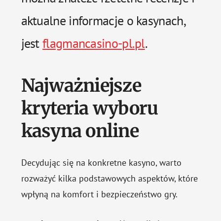
aktualne informacje o kasynach,
jest
flagmancasino-pl.pl
.
Najważniejsze
kryteria wyboru
kasyna online
Decydując się na konkretne kasyno, warto
rozważyć kilka podstawowych aspektów, które
wpłyną na komfort i bezpieczeństwo gry.