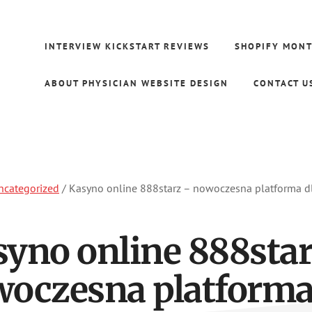
INTERVIEW KICKSTART REVIEWS
SHOPIFY MONT
ABOUT PHYSICIAN WEBSITE DESIGN
CONTACT U
ncategorized
/
Kasyno online 888starz – nowoczesna platforma d
yno online 888sta
oczesna platforma