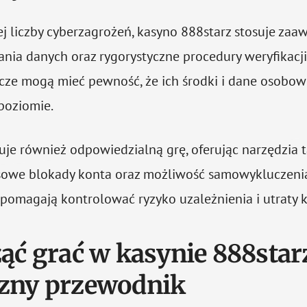
j liczby cyberzagrożeń, kasyno 888starz stosuje za
nia danych oraz rygorystyczne procedury weryfikacji
cze mogą mieć pewność, że ich środki i dane osobow
poziomie.
je również odpowiedzialną grę, oferując narzędzia ta
sowe blokady konta oraz możliwość samowykluczenia
 pomagają kontrolować ryzyko uzależnienia i utraty k
ząć grać w kasynie 888star
zny przewodnik