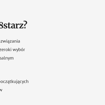
8starz?
rozwiązania
szeroki wybór
rsalnym
 początkujących
w