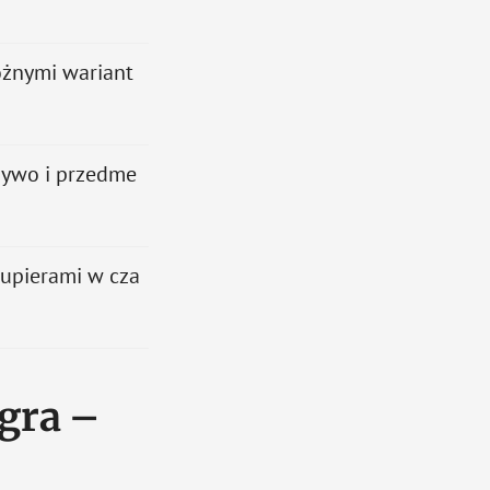
óżnymi wariant
żywo i przedme
rupierami w cza
gra –