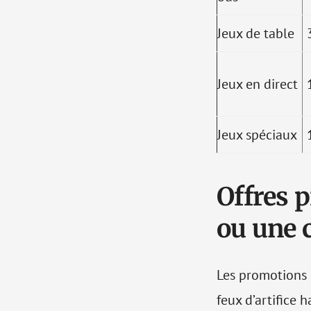
Jeux de table
Jeux en direct
Jeux spéciaux
Offres p
ou une 
Les promotions 
feux d’artifice 