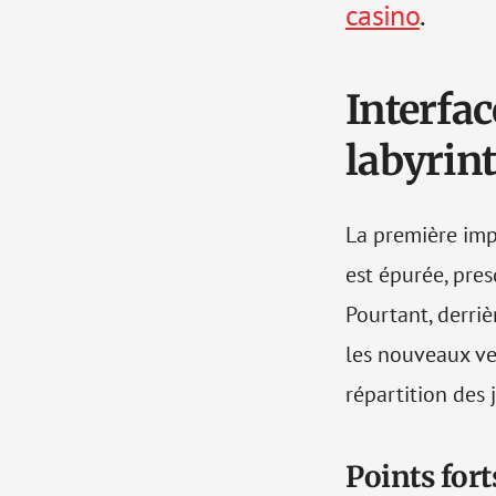
casino
.
Interfac
labyrint
La première impr
est épurée, pres
Pourtant, derriè
les nouveaux ven
répartition des 
Points fort