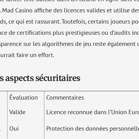
. Mad Casino affiche des licences valides et utilise d
ds, ce qui est rassurant. Toutefois, certains joueurs p
nce de certifications plus prestigieuses ou d’audits 
nsparence sur les algorithmes de jeu reste également 
urrait faire un effort.
 aspects sécuritaires
Évaluation
Commentaires
Valide
Licence reconnue dans l’Union Eu
L
Oui
Protection des données personnell