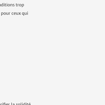
nditions trop
 pour ceux qui
ifier la solidité