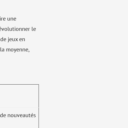
ire une
évolutionner le
 de jeux en
s la moyenne,
 de nouveautés