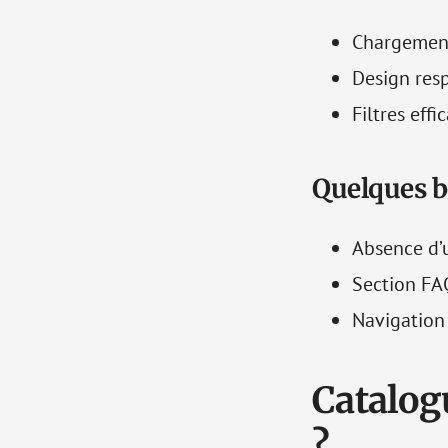
Chargement
Design res
Filtres effi
Quelques b
Absence d’u
Section FAQ
Navigation 
Catalogu
?