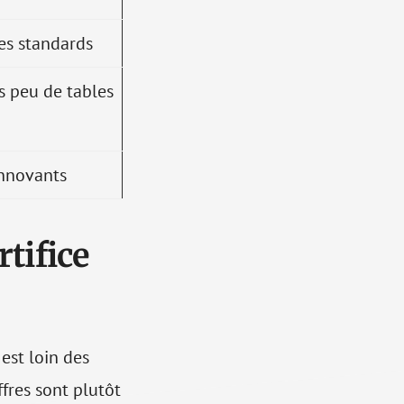
tes standards
s peu de tables
innovants
rtifice
est loin des
ffres sont plutôt