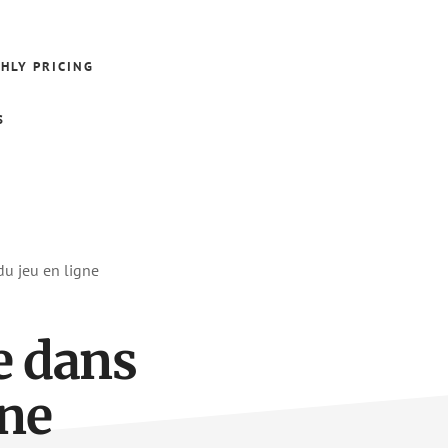
HLY PRICING
S
u jeu en ligne
e dans
gne