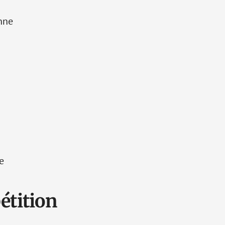
nne
e
étition