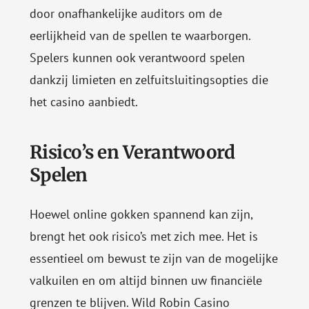
door onafhankelijke auditors om de
eerlijkheid van de spellen te waarborgen.
Spelers kunnen ook verantwoord spelen
dankzij limieten en zelfuitsluitingsopties die
het casino aanbiedt.
Risico’s en Verantwoord
Spelen
Hoewel online gokken spannend kan zijn,
brengt het ook risico’s met zich mee. Het is
essentieel om bewust te zijn van de mogelijke
valkuilen en om altijd binnen uw financiële
grenzen te blijven. Wild Robin Casino