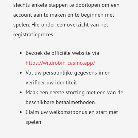
slechts enkele stappen te doorlopen om een
account aan te maken en te beginnen met
spelen. Hieronder een overzicht van het
registratieproces:
Bezoek de officiële website via
https://wildrobin-casino.app/
Vul uw persoonlijke gegevens in en
verifieer uw identiteit
Maak een eerste storting met een van de
beschikbare betaalmethoden
Claim uw welkomstbonus en start met
spelen