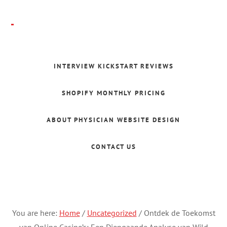
Skip
to
main
Folajomi
content
Ballo
INTERVIEW KICKSTART REVIEWS
SHOPIFY MONTHLY PRICING
ABOUT PHYSICIAN WEBSITE DESIGN
CONTACT US
You are here:
Home
/
Uncategorized
/
Ontdek de Toekomst