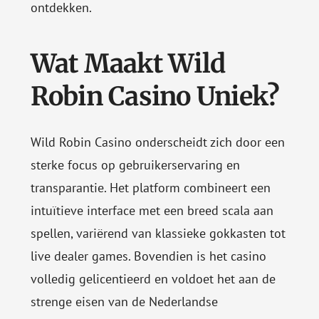
ontdekken.
Wat Maakt Wild
Robin Casino Uniek?
Wild Robin Casino onderscheidt zich door een
sterke focus op gebruikerservaring en
transparantie. Het platform combineert een
intuïtieve interface met een breed scala aan
spellen, variërend van klassieke gokkasten tot
live dealer games. Bovendien is het casino
volledig gelicentieerd en voldoet het aan de
strenge eisen van de Nederlandse