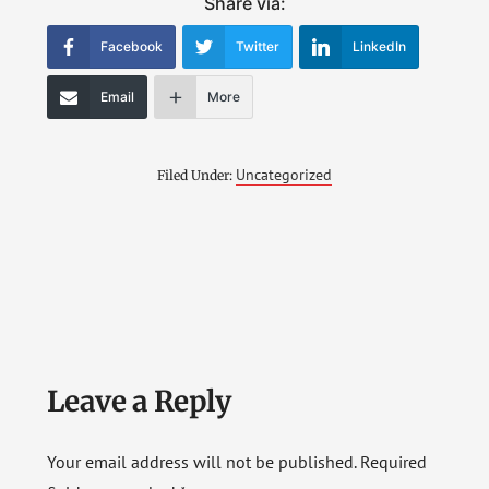
Share via:
Facebook
Twitter
LinkedIn
Email
More
Uncategorized
Filed Under:
Reader
Leave a Reply
Interactions
Your email address will not be published.
Required