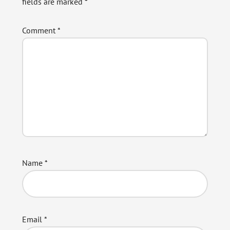
fields are marked
*
Comment
*
Name
*
Email
*