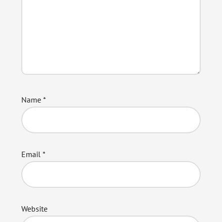
Name
*
Email
*
Website