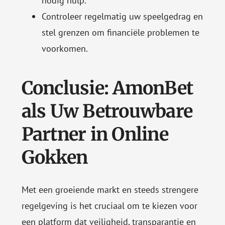
nodig hulp.
Controleer regelmatig uw speelgedrag en
stel grenzen om financiële problemen te
voorkomen.
Conclusie: AmonBet
als Uw Betrouwbare
Partner in Online
Gokken
Met een groeiende markt en steeds strengere
regelgeving is het cruciaal om te kiezen voor
een platform dat veiligheid, transparantie en