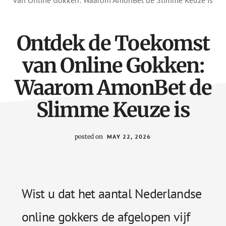
van Online Gokken: Waarom AmonBet de Slimme Keuze is
Ontdek de Toekomst
van Online Gokken:
Waarom AmonBet de
Slimme Keuze is
posted on
MAY 22, 2026
Wist u dat het aantal Nederlandse
online gokkers de afgelopen vijf