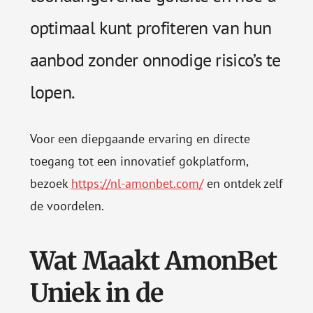
optimaal kunt profiteren van hun
aanbod zonder onnodige risico’s te
lopen.
Voor een diepgaande ervaring en directe
toegang tot een innovatief gokplatform,
bezoek
https://nl-amonbet.com/
en ontdek zelf
de voordelen.
Wat Maakt AmonBet
Uniek in de