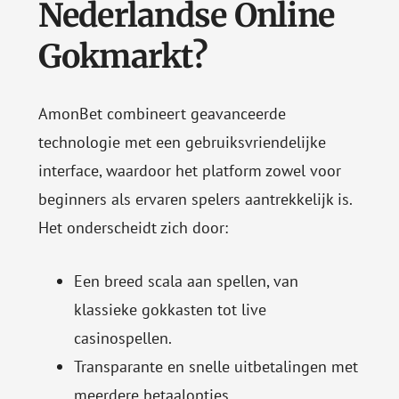
Nederlandse Online
Gokmarkt?
AmonBet combineert geavanceerde
technologie met een gebruiksvriendelijke
interface, waardoor het platform zowel voor
beginners als ervaren spelers aantrekkelijk is.
Het onderscheidt zich door:
Een breed scala aan spellen, van
klassieke gokkasten tot live
casinospellen.
Transparante en snelle uitbetalingen met
meerdere betaalopties.