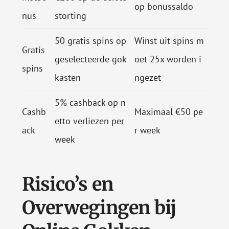
op bonussaldo
nus
storting
50 gratis spins op
Winst uit spins m
Gratis
geselecteerde gok
oet 25x worden i
spins
kasten
ngezet
5% cashback op n
Cashb
Maximaal €50 pe
etto verliezen per
ack
r week
week
Risico’s en
Overwegingen bij