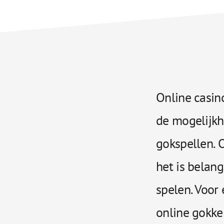
Online casin
de mogelijkh
gokspellen. O
het is belan
spelen. Voor
online gokke