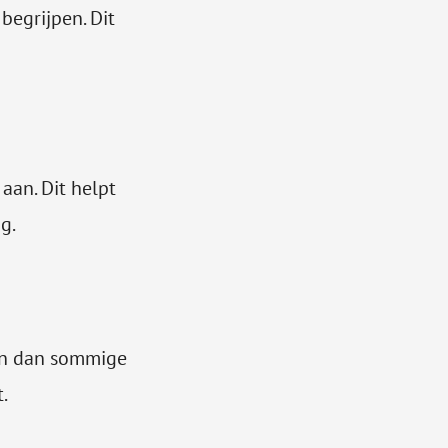
 begrijpen. Dit
 aan. Dit helpt
g.
sen dan sommige
.