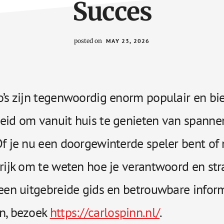
Succes
posted on
MAY 23, 2026
o’s zijn tegenwoordig enorm populair en bi
eid om vanuit huis te genieten van spann
f je nu een doorgewinterde speler bent of 
grijk om te weten hoe je verantwoord en str
 een uitgebreide gids en betrouwbare infor
n, bezoek
https://carlospinn.nl/
.