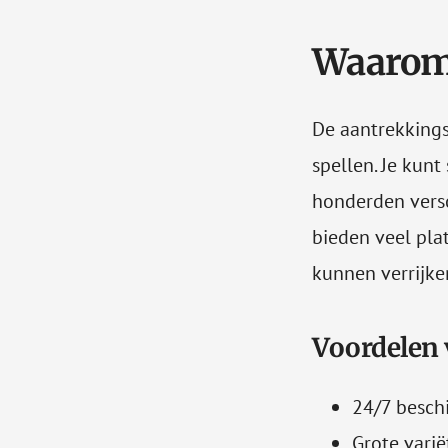
Waarom 
De aantrekkingsk
spellen. Je kunt
honderden versch
bieden veel pla
kunnen verrijke
Voordelen
24/7 besch
Grote varië