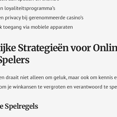
n loyaliteitsprogramma’s
en privacy bij gerenommeerde casino’s
k toegang via mobiele apparaten
ijke Strategieën voor Onli
Spelers
n draait niet alleen om geluk, maar ook om kennis en
s om je winkansen te vergroten en verantwoord te spe
de Spelregels