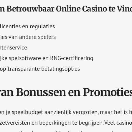
n Betrouwbaar Online Casino te Vin
licenties en regulaties
ies van andere spelers
ntenservice
ijke spelsoftware en RNG-certificering
 op transparante betalingsopties
van Bonussen en Promotie
 je speelbudget aanzienlijk vergroten, maar het is 
zetvereisten en beperkingen te begrijpen. Veel casino