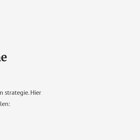
ne
 strategie. Hier
len: