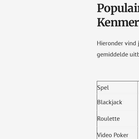
Populai
Kenmer
Hieronder vind 
gemiddelde uitb
Spel
Blackjack
Roulette
Video Poker