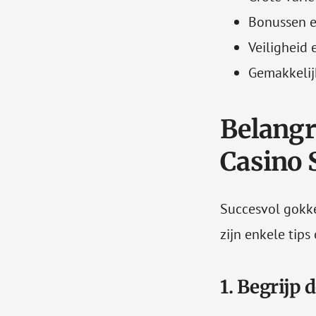
Bonussen e
Veiligheid 
Gemakkelij
Belangr
Casino 
Succesvol gokke
zijn enkele tip
1. Begrijp 