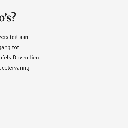
o’s?
ersiteit aan
egang tot
tafels. Bovendien
peelervaring