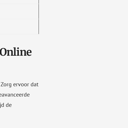
 Online
. Zorg ervoor dat
geavanceerde
jd de