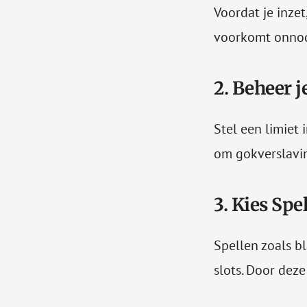
Voordat je inzet
voorkomt onnodi
2. Beheer j
Stel een limiet 
om gokverslavin
3. Kies Sp
Spellen zoals b
slots. Door deze