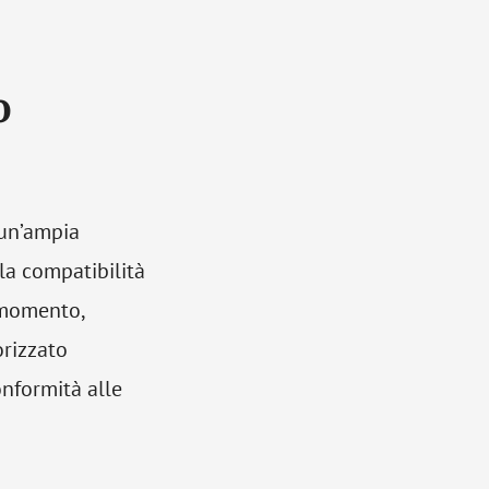
o
 un’ampia
la compatibilità
 momento,
orizzato
onformità alle