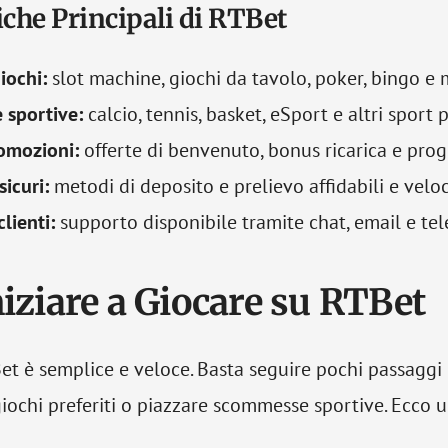
iche Principali di RTBet
iochi:
slot machine, giochi da tavolo, poker, bingo e 
sportive:
calcio, tennis, basket, eSport e altri sport 
omozioni:
offerte di benvenuto, bonus ricarica e pro
icuri:
metodi di deposito e prelievo affidabili e veloc
lienti:
supporto disponibile tramite chat, email e tel
iziare a Giocare su RTBet
Bet è semplice e veloce. Basta seguire pochi passaggi 
 giochi preferiti o piazzare scommesse sportive. Ecco 