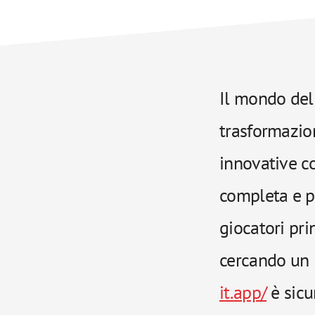
Il mondo del 
trasformazion
innovative co
completa e pe
giocatori prin
cercando un p
it.app/
è sicu