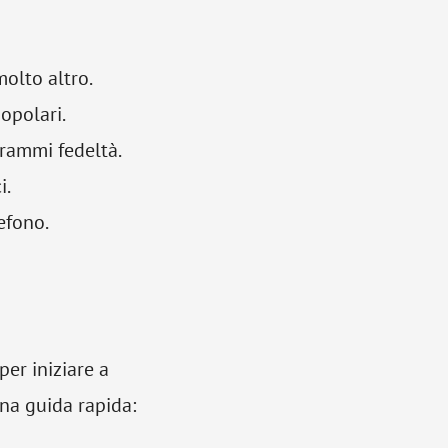
molto altro.
popolari.
grammi fedeltà.
i.
efono.
per iniziare a
una guida rapida: