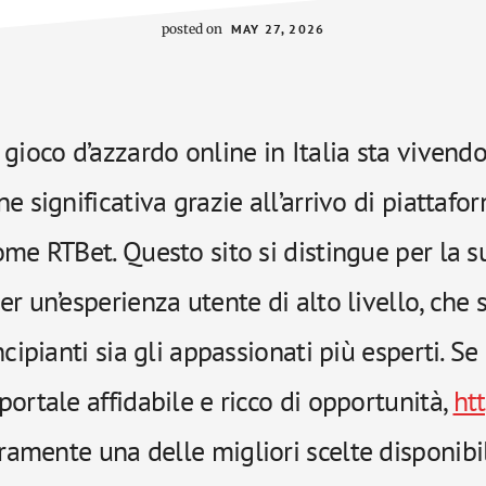
posted on
MAY 27, 2026
gioco d’azzardo online in Italia sta vivend
e significativa grazie all’arrivo di piattafo
me RTBet. Questo sito si distingue per la s
r un’esperienza utente di alto livello, che s
cipianti sia gli appassionati più esperti. Se 
ortale affidabile e ricco di opportunità,
htt
ramente una delle migliori scelte disponibil