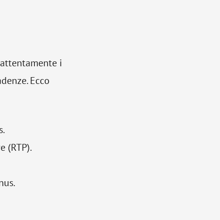
 attentamente i
cadenze. Ecco
s.
re (RTP).
nus.