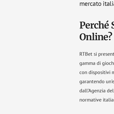
mercato itali
Perché S
Online?
RTBet si presen
gamma di giochi 
con dispositivi
garantendo un’es
dall’Agenzia del
normative italia