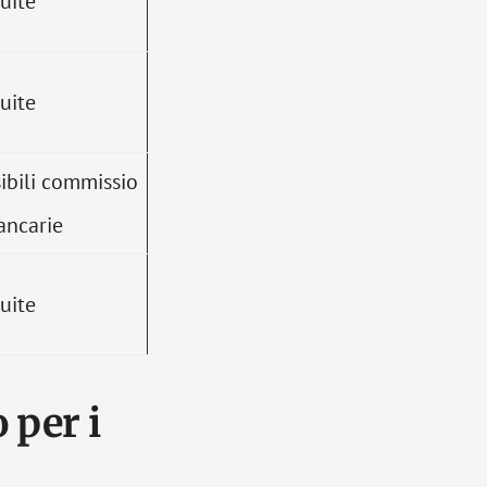
uite
uite
ibili commissio
ancarie
uite
 per i