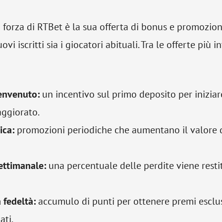
 forza di RTBet è la sua offerta di bonus e promozion
ovi iscritti sia i giocatori abituali. Tra le offerte più i
envenuto:
un incentivo sul primo deposito per inizia
aggiorato.
ica:
promozioni periodiche che aumentano il valore d
ettimanale:
una percentuale delle perdite viene restit
fedeltà:
accumulo di punti per ottenere premi esclu
ati.