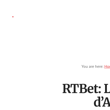
Skip
to
main
Folajomi
content
Ballo
You are here:
Ho
RTBet: L
d’A