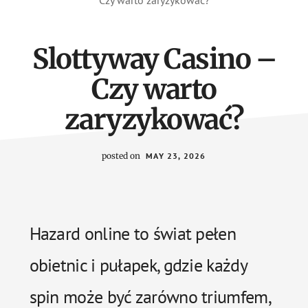
Czy warto zaryzykować?
Slottyway Casino –
Czy warto
zaryzykować?
posted on
MAY 23, 2026
Hazard online to świat pełen
obietnic i pułapek, gdzie każdy
spin może być zarówno triumfem,