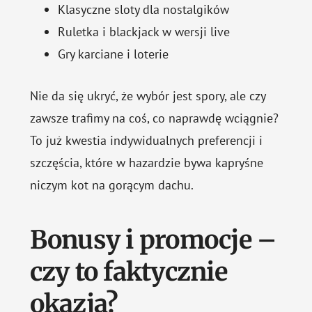
Klasyczne sloty dla nostalgików
Ruletka i blackjack w wersji live
Gry karciane i loterie
Nie da się ukryć, że wybór jest spory, ale czy
zawsze trafimy na coś, co naprawdę wciągnie?
To już kwestia indywidualnych preferencji i
szczęścia, które w hazardzie bywa kapryśne
niczym kot na gorącym dachu.
Bonusy i promocje –
czy to faktycznie
okazja?