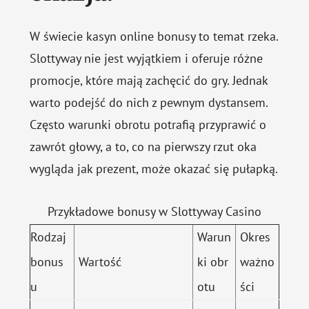
W świecie kasyn online bonusy to temat rzeka.
Slottyway nie jest wyjątkiem i oferuje różne
promocje, które mają zachęcić do gry. Jednak
warto podejść do nich z pewnym dystansem.
Często warunki obrotu potrafią przyprawić o
zawrót głowy, a to, co na pierwszy rzut oka
wygląda jak prezent, może okazać się pułapką.
Przykładowe bonusy w Slottyway Casino
Rodzaj
Warun
Okres
bonus
Wartość
ki obr
ważno
u
otu
ści