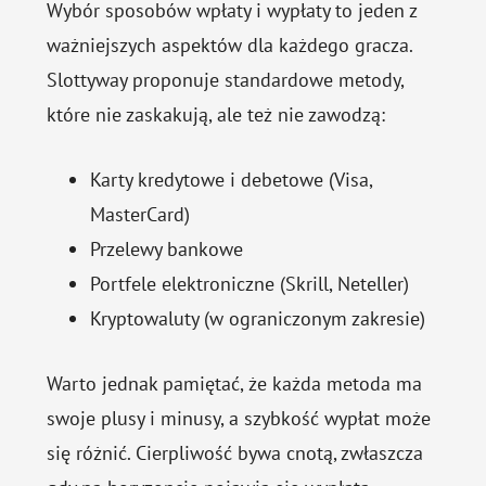
Wybór sposobów wpłaty i wypłaty to jeden z
ważniejszych aspektów dla każdego gracza.
Slottyway proponuje standardowe metody,
które nie zaskakują, ale też nie zawodzą:
Karty kredytowe i debetowe (Visa,
MasterCard)
Przelewy bankowe
Portfele elektroniczne (Skrill, Neteller)
Kryptowaluty (w ograniczonym zakresie)
Warto jednak pamiętać, że każda metoda ma
swoje plusy i minusy, a szybkość wypłat może
się różnić. Cierpliwość bywa cnotą, zwłaszcza