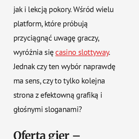
jak i lekcją pokory. Wśród wielu
platform, które próbują
przyciągnąć uwagę graczy,
wyróżnia się
casino slottyway
.
Jednak czy ten wybór naprawdę
ma sens, czy to tylko kolejna
strona z efektowną grafiką i
głośnymi sloganami?
Oferta gier –