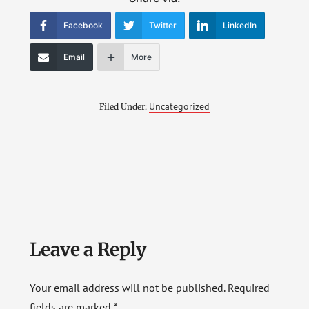
Facebook
Twitter
LinkedIn
Email
More
Uncategorized
Filed Under:
Reader
Leave a Reply
Interactions
Your email address will not be published.
Required
fields are marked
*