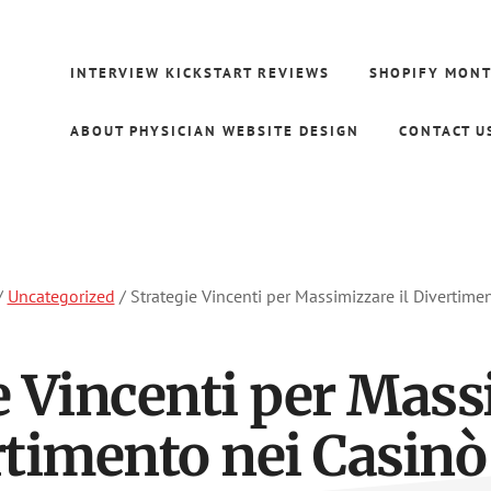
INTERVIEW KICKSTART REVIEWS
SHOPIFY MONT
ABOUT PHYSICIAN WEBSITE DESIGN
CONTACT U
/
Uncategorized
/
Strategie Vincenti per Massimizzare il Divertime
e Vincenti per Mas
ertimento nei Casinò