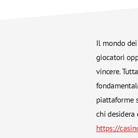
Il mondo dei 
giocatori opp
vincere. Tutt
fondamentale
piattaforme s
chi desidera
https://casi