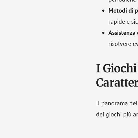
Metodi di 
rapide e sic
Assistenza c
risolvere e
I Giochi
Caratter
Il panorama dei 
dei giochi più a