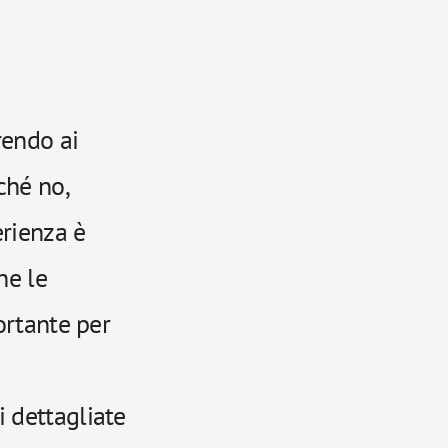
rendo ai
ché no,
erienza è
ne le
ortante per
i dettagliate