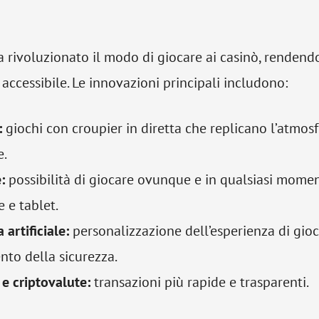
 rivoluzionato il modo di giocare ai casinò, rendendo
accessibile. Le innovazioni principali includono:
:
giochi con croupier in diretta che replicano l’atmosf
e.
:
possibilità di giocare ovunque e in qualsiasi mome
 e tablet.
 artificiale:
personalizzazione dell’esperienza di gio
to della sicurezza.
e criptovalute:
transazioni più rapide e trasparenti.