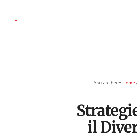
Skip
to
main
Folajomi
content
Ballo
You are here:
Home
Strategi
il Div