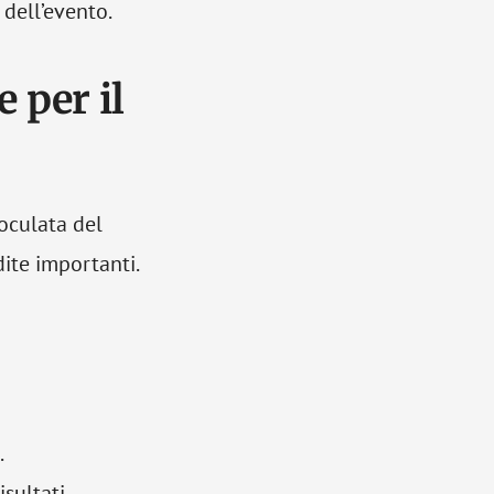
dell’evento.
 per il
oculata del
dite importanti.
.
sultati.