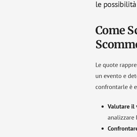
le possibilità
Come Sce
Scomme
Le quote rappre
un evento e det
confrontarle è e
Valutare il 
analizzare l
Confrontar