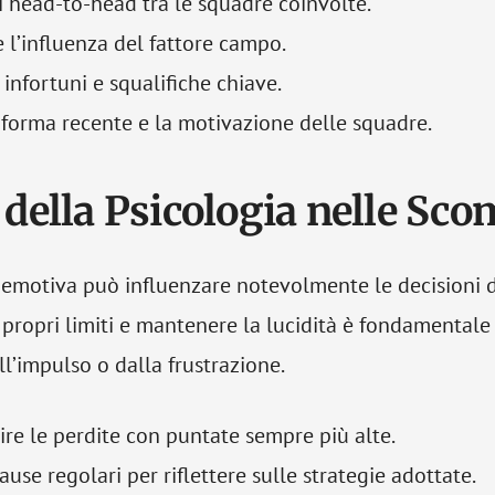
i head-to-head tra le squadre coinvolte.
 l’influenza del fattore campo.
infortuni e squalifiche chiave.
 forma recente e la motivazione delle squadre.
o della Psicologia nelle S
motiva può influenzare notevolmente le decisioni di
propri limiti e mantenere la lucidità è fondamentale 
all’impulso o dalla frustrazione.
re le perdite con puntate sempre più alte.
ause regolari per riflettere sulle strategie adottate.