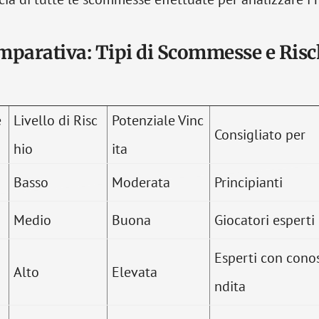
mparativa: Tipi di Scommesse e Risc
e
Livello di Risc
Potenziale Vinc
Consigliato per
hio
ita
Basso
Moderata
Principianti
Medio
Buona
Giocatori esperti
Esperti con cono
Alto
Elevata
ndita