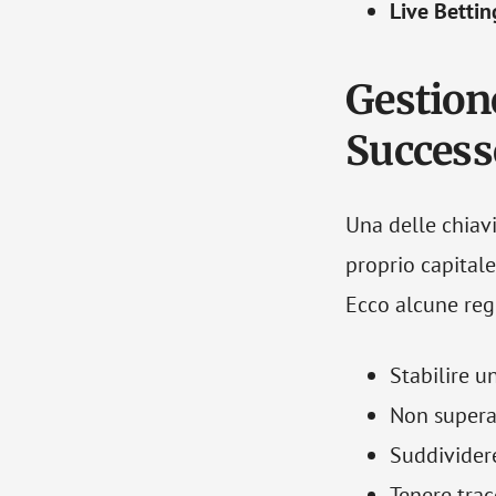
Live Bettin
Gestion
Success
Una delle chiav
proprio capitale
Ecco alcune reg
Stabilire 
Non superar
Suddividere
Tenere trac