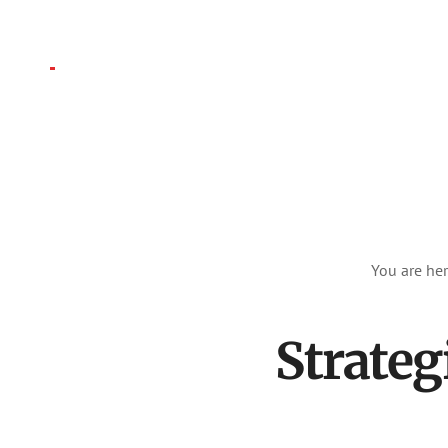
Skip
to
main
Folajomi
content
Ballo
You are he
Strate