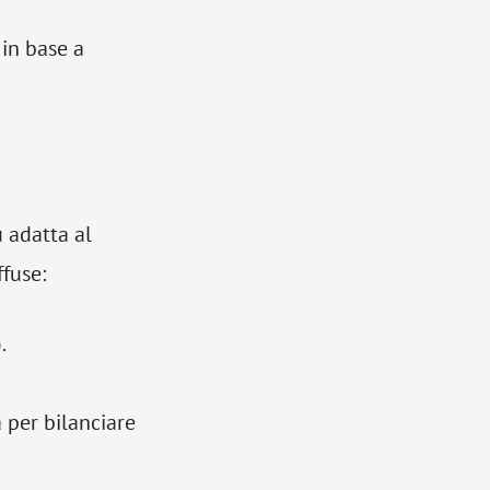
in base a
ù adatta al
ffuse:
.
 per bilanciare