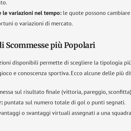
to.
 le variazioni nel tempo:
le quote possono cambiare 
fortuni o variazioni di mercato.
di Scommesse più Popolari
zioni disponibili permette di scegliere la tipologia pi
 gioco e conoscenza sportiva. Ecco alcune delle più di
ssa sul risultato finale (vittoria, pareggio, sconfitta)
:
puntata sul numero totale di gol o punti segnati.
antaggi o svantaggi virtuali assegnati a una squadra