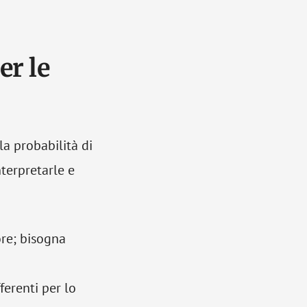
er le
a probabilità di
terpretarle e
ore; bisogna
ferenti per lo