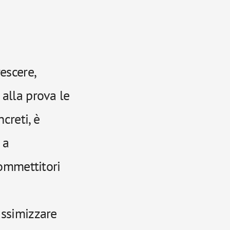
escere,
 alla prova le
creti, è
 a
commettitori
assimizzare