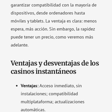
garantizar compatibilidad con la mayoría de
dispositivos, desde ordenadores hasta
móviles y tablets. La ventaja es clara: menos
espera, más acción. Sin embargo, la rapidez
puede tener un precio, como veremos más
adelante.
Ventajas y desventajas de los
casinos instantáneos
Ventajas:
Acceso inmediato, sin
instalaciones; compatibilidad
multiplataforma; actualizaciones
automáticas.