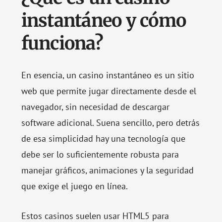
instantáneo y cómo
funciona?
En esencia, un casino instantáneo es un sitio
web que permite jugar directamente desde el
navegador, sin necesidad de descargar
software adicional. Suena sencillo, pero detrás
de esa simplicidad hay una tecnología que
debe ser lo suficientemente robusta para
manejar gráficos, animaciones y la seguridad
que exige el juego en línea.
Estos casinos suelen usar HTML5 para