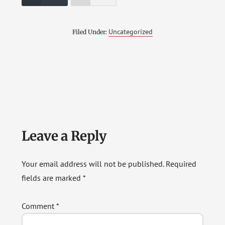
Uncategorized
Filed Under:
Reader
Leave a Reply
Interactions
Your email address will not be published.
Required
fields are marked
*
Comment
*