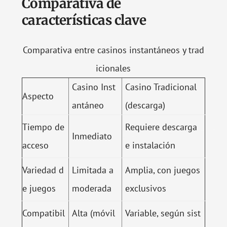
Comparativa de
características clave
Comparativa entre casinos instantáneos y trad
icionales
Casino Inst
Casino Tradicional
Aspecto
antáneo
(descarga)
Tiempo de
Requiere descarga
Inmediato
acceso
e instalación
Variedad d
Limitada a
Amplia, con juegos
e juegos
moderada
exclusivos
Compatibil
Alta (móvil
Variable, según sist