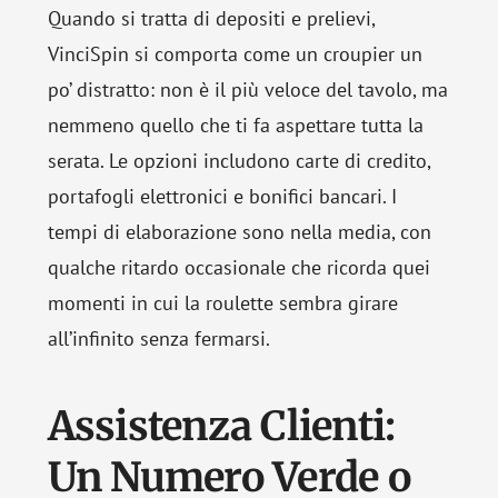
Quando si tratta di depositi e prelievi,
VinciSpin si comporta come un croupier un
po’ distratto: non è il più veloce del tavolo, ma
nemmeno quello che ti fa aspettare tutta la
serata. Le opzioni includono carte di credito,
portafogli elettronici e bonifici bancari. I
tempi di elaborazione sono nella media, con
qualche ritardo occasionale che ricorda quei
momenti in cui la roulette sembra girare
all’infinito senza fermarsi.
Assistenza Clienti:
Un Numero Verde o