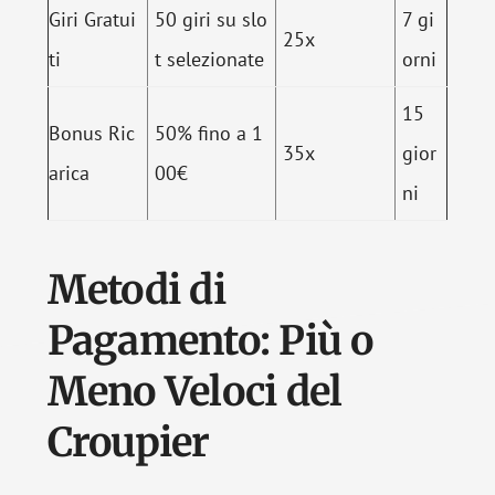
Giri Gratui
50 giri su slo
7 gi
25x
ti
t selezionate
orni
15
Bonus Ric
50% fino a 1
35x
gior
arica
00€
ni
Metodi di
Pagamento: Più o
Meno Veloci del
Croupier