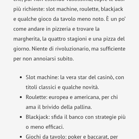
più richieste: slot machine, roulette, blackjack
e qualche gioco da tavolo meno noto. È un po’
come andare in pizzeria e trovare la
margherita, la quattro stagioni e una pizza del
giorno. Niente di rivoluzionario, ma sufficiente
per non annoiarsi subito.
Slot machine: la vera star del casinò, con
titoli classici e qualche novità.
Roulette: europea e americana, per chi
ama il brivido della pallina.
Blackjack: sfida il banco con strategie più
o meno efficaci.
Giochi da tavolo: poker e baccarat, per