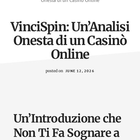
Onesta di un Casinò Online
VinciSpin: Un’Analisi
Onesta di un Casinò
Online
posted on
JUNE 12, 2026
Un’Introduzione che
Non Ti Fa Sognare a