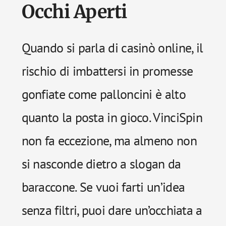
Occhi Aperti
Quando si parla di casinò online, il
rischio di imbattersi in promesse
gonfiate come palloncini è alto
quanto la posta in gioco. VinciSpin
non fa eccezione, ma almeno non
si nasconde dietro a slogan da
baraccone. Se vuoi farti un’idea
senza filtri, puoi dare un’occhiata a