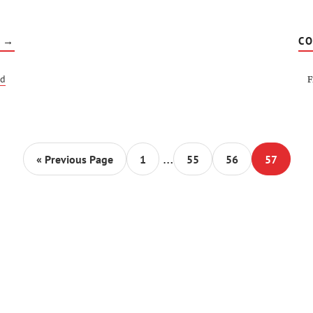
ABOUT
G
→
C
DE
ULTIEME
GIDS
ed
F
VOOR
ONLINE
CASINO’S
IN
NEDERLAND
Interim
…
Go
Go
Go
Go
Go
«
Previous Page
1
55
56
57
to
to
to
to
to
pages
page
page
page
page
omitted