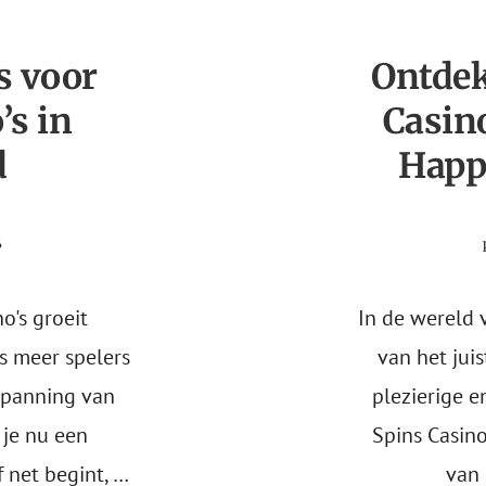
s voor
Ontdek
’s in
Casin
d
Happ
6
o's groeit
In de wereld 
s meer spelers
van het jui
spanning van
plezierige e
 je nu een
Spins Casin
 net begint, …
van 