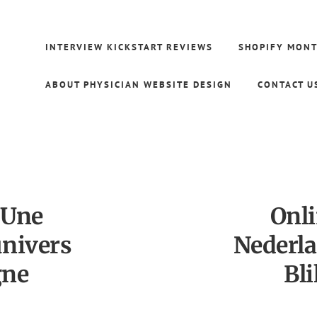
INTERVIEW KICKSTART REVIEWS
SHOPIFY MONT
ABOUT PHYSICIAN WEBSITE DESIGN
CONTACT U
 Une
Onli
univers
Nederla
gne
Bl