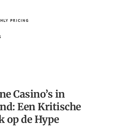
HLY PRICING
S
ne Casino’s in
nd: Een Kritische
ik op de Hype