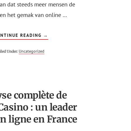
aan dat steeds meer mensen de
en het gemak van online …
ABOUT
ONTINUE READING
→
DE
ULTIEME
GIDS
Uncategorized
iled Under:
VOOR
ONLINE
CASINO’S
IN
NEDERLAND:
VEILIGHEID,
SPELPLEZIER
EN
WINSTRATEGIEËN
se complète de
Casino : un leader
en ligne en France