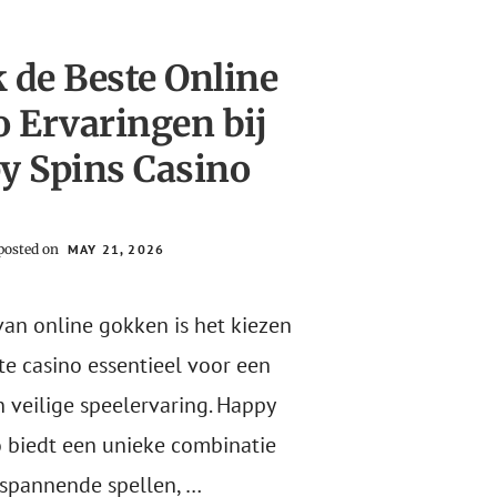
JEU
EN
LIGNE
EN
 de Beste Online
FRANCE
o Ervaringen bij
y Spins Casino
posted on
MAY 21, 2026
van online gokken is het kiezen
ste casino essentieel voor een
n veilige speelervaring. Happy
o biedt een unieke combinatie
spannende spellen, …