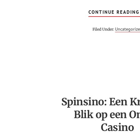
CONTINUE READIN
Uncategoriz
Filed Under:
Spinsino: Een Kr
Blik op een O
Casino