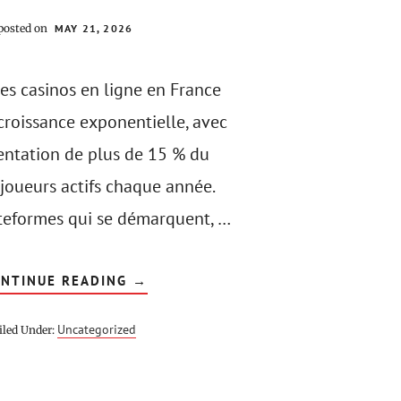
posted on
MAY 21, 2026
es casinos en ligne en France
croissance exponentielle, avec
ntation de plus de 15 % du
joueurs actifs chaque année.
ateformes qui se démarquent, …
ABOUT
ONTINUE READING
→
ANALYSE
COMPLÈTE
DE
Uncategorized
iled Under:
CRESUS
CASINO
:
UN
LEADER
DU